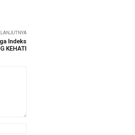
ELANJUTNYA
iga Indeks
G KEHATI
Website: