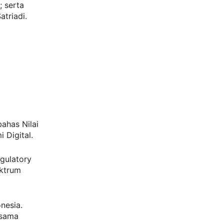
; serta
triadi.
ahas Nilai
Digital.
gulatory
ektrum
nesia.
rsama