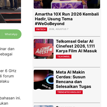
Amartha 10X Run 2026 Kembali
Hadir, Usung Tema
#WeGoBeyond
2026, AGUSTUS 7
FINTECH
WhatsApp
Telkomsel Gelar AI
Cinefest 2026, 1.111
inar dan
Karya Film AI Masuk
sebagai
TELKOMSEL
per 6 GHz
Meta AI Makin
di forum
Cerdas: Susun
elaku
Rencana dan
Selesaikan Tugas
TREND&TECHNOLOGY
ahasan ini.
ukan