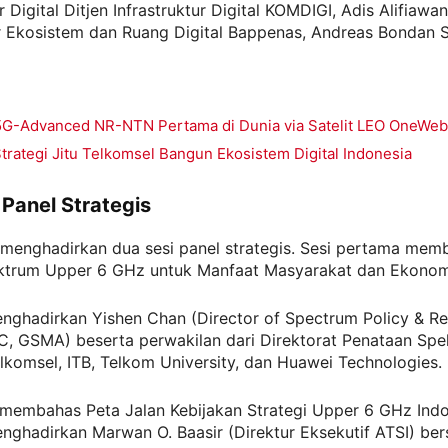
r Digital Ditjen Infrastruktur Digital KOMDIGI, Adis Alifiawan
 Ekosistem dan Ruang Digital Bappenas, Andreas Bondan Sa
5G-Advanced NR-NTN Pertama di Dunia via Satelit LEO OneWeb
trategi Jitu Telkomsel Bangun Ekosistem Digital Indonesia
 Panel Strategis
 menghadirkan dua sesi panel strategis. Sesi pertama memb
trum Upper 6 GHz untuk Manfaat Masyarakat dan Ekonomi 
enghadirkan Yishen Chan (Director of Spectrum Policy & Re
AC, GSMA) beserta perwakilan dari Direktorat Penataan Sp
lkomsel, ITB, Telkom University, dan Huawei Technologies.
 membahas Peta Jalan Kebijakan Strategi Upper 6 GHz Indo
enghadirkan Marwan O. Baasir (Direktur Eksekutif ATSI) be