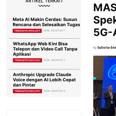
ARTIKEL TERKAIT
MAS
Spek
Meta AI Makin Cerdas: Susun
Rencana dan Selesaikan Tugas
5G-
2026, AGUSTUS 7
TREND&TECHNOLOGY
WhatsApp Web Kini Bisa
Sulistia En
By
Telepon dan Video Call Tanpa
Aplikasi
2026, AGUSTUS 7
TREND&TECHNOLOGY
Anthropic Upgrade Claude
Voice dengan AI Lebih Cepat
dan Pintar
2026, AGUSTUS 6
TREND&TECHNOLOGY