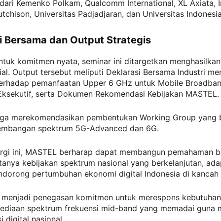
dari Kemenko Polkam, Qualcomm International, XL Axiata, 
chison, Universitas Padjadjaran, dan Universitas Indonesia
i Bersama dan Output Strategis
ntuk komitmen nyata, seminar ini ditargetkan menghasilka
ial. Output tersebut meliputi Deklarasi Bersama Industri m
erhadap pemanfaatan Upper 6 GHz untuk Mobile Broadban
Eksekutif, serta Dokumen Rekomendasi Kebijakan MASTEL.
juga merekomendasikan pembentukan Working Group yang 
embangan spektrum 5G-Advanced dan 6G.
nergi ini, MASTEL berharap dapat membangun pemahaman 
tanya kebijakan spektrum nasional yang berkelanjutan, adap
orong pertumbuhan ekonomi digital Indonesia di kancah 
i menjadi penegasan komitmen untuk merespons kebutuha
sediaan spektrum frekuensi mid-band yang memadai guna
 digital nasional.