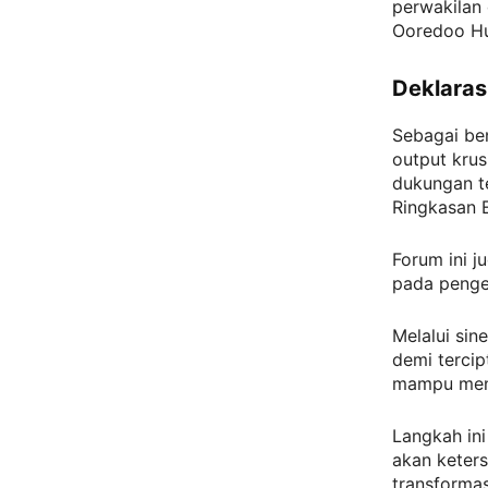
perwakilan 
Ooredoo Hut
Deklaras
Sebagai be
output krus
dukungan t
Ringkasan 
Forum ini 
pada peng
Melalui si
demi tercip
mampu mend
Langkah in
akan keter
transformasi