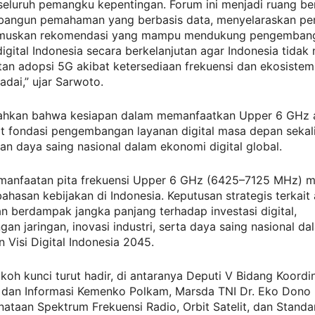
 seluruh pemangku kepentingan. Forum ini menjadi ruang b
angun pemahaman yang berbasis data, menyelaraskan pers
umuskan rekomendasi yang mampu mendukung pengemban
igital Indonesia secara berkelanjutan agar Indonesia tida
tan adopsi 5G akibat ketersediaan frekuensi dan ekosiste
dai,” ujar Sarwoto.
hkan bahwa kesiapan dalam memanfaatkan Upper 6 GHz 
 fondasi pengembangan layanan digital masa depan sekal
n daya saing nasional dalam ekonomi digital global.
pemanfaatan pita frekuensi Upper 6 GHz (6425–7125 MHz) 
hasan kebijakan di Indonesia. Keputusan strategis terkait a
an berdampak jangka panjang terhadap investasi digital,
n jaringan, inovasi industri, serta daya saing nasional da
Visi Digital Indonesia 2045.
koh kunci turut hadir, di antaranya Deputi V Bidang Koordi
 dan Informasi Kemenko Polkam, Marsda TNI Dr. Eko Dono 
nataan Spektrum Frekuensi Radio, Orbit Satelit, dan Standa