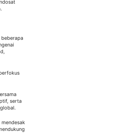
Indosat
.
n beberapa
engenai
d,
berfokus
bersama
tif, serta
global.
n mendesak
 mendukung