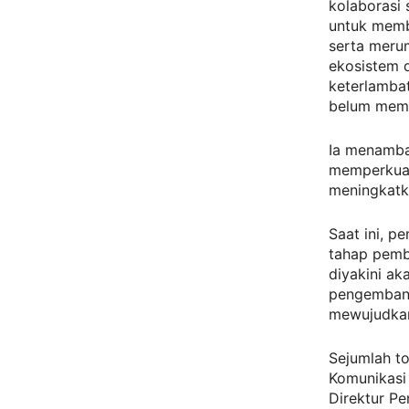
kolaborasi
untuk memb
serta mer
ekosistem d
keterlamba
belum mema
Ia menamba
memperkuat
meningkatka
Saat ini, 
tahap pemba
diyakini ak
pengembanga
mewujudkan 
Sejumlah to
Komunikasi
Direktur Pe