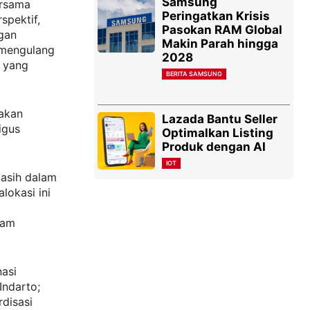
Samsung
ersama
Peringatkan Krisis
pektif,
Pasokan RAM Global
gan
Makin Parah hingga
k mengulang
2028
m yang
BERITA SAMSUNG
akan
Lazada Bantu Seller
igus
Optimalkan Listing
Produk dengan AI
IOT
masih dalam
lokasi ini
lam
nasi
Indarto;
rdisasi