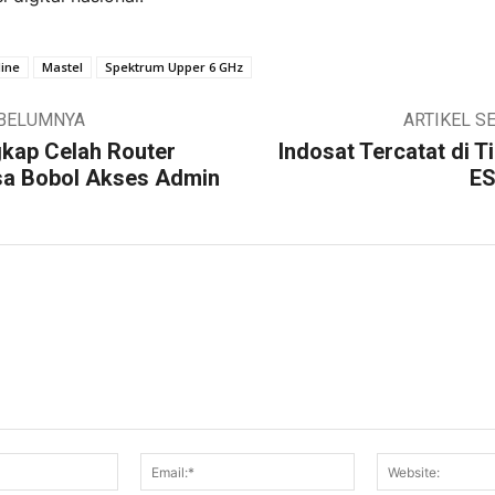
ine
Mastel
Spektrum Upper 6 GHz
EBELUMNYA
ARTIKEL S
kap Celah Router
Indosat Tercatat di T
sa Bobol Akses Admin
ES
Nama:*
Email:*