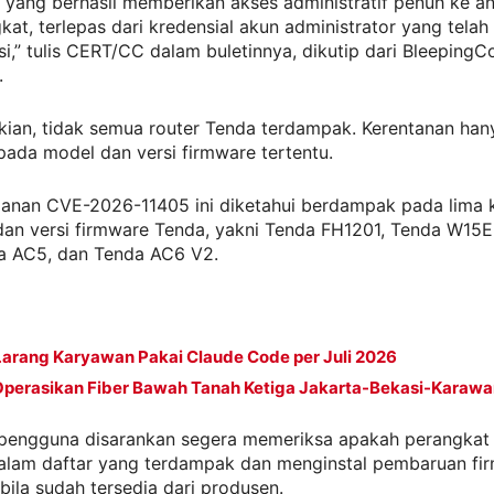
i yang berhasil memberikan akses administratif penuh ke a
at, terlepas dari kredensial akun administrator yang telah
si,” tulis CERT/CC dalam buletinnya, dikutip dari BleepingC
.
kian, tidak semua router Tenda terdampak. Kerentanan han
ada model dan versi firmware tertentu.
anan CVE-2026-11405 ini diketahui berdampak pada lima 
dan versi firmware Tenda, yakni Tenda FH1201, Tenda W15E
a AC5, dan Tenda AC6 V2.
Larang Karyawan Pakai Claude Code per Juli 2026
Operasikan Fiber Bawah Tanah Ketiga Jakarta-Bekasi-Karaw
, pengguna disarankan segera memeriksa apakah perangkat
alam daftar yang terdampak dan menginstal pembaruan fi
bila sudah tersedia dari produsen.