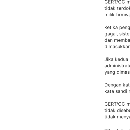
CERT/CC me
tidak terdo
milik firmw
Ketika pen
gagal, sist
dan memban
dimasukkan 
Jika kedua
administra
yang dimas
Dengan kat
kata sandi 
CERT/CC me
tidak dise
tidak menya