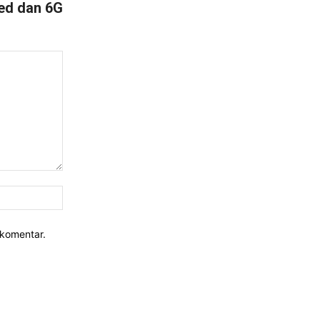
ed dan 6G
Website:
rkomentar.