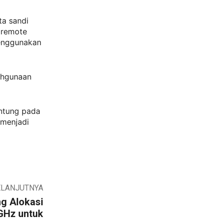
ta sandi
 remote
menggunakan
ahgunaan
antung pada
 menjadi
ELANJUTNYA
g Alokasi
GHz untuk