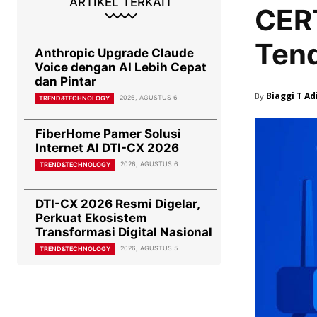
ARTIKEL TERKAIT
CER
Tend
Anthropic Upgrade Claude
Voice dengan AI Lebih Cepat
dan Pintar
Biaggi T A
By
2026, AGUSTUS 6
TREND&TECHNOLOGY
FiberHome Pamer Solusi
Internet AI DTI-CX 2026
2026, AGUSTUS 6
TREND&TECHNOLOGY
DTI-CX 2026 Resmi Digelar,
Perkuat Ekosistem
Transformasi Digital Nasional
2026, AGUSTUS 5
TREND&TECHNOLOGY