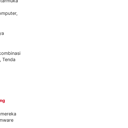
ntarmuka
omputer,
ya
kombinasi
, Tenda
ang
 mereka
rmware