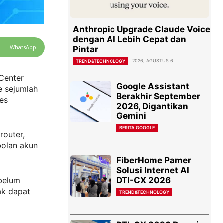
Anthropic Upgrade Claude Voice
dengan AI Lebih Cepat dan
WhatsApp
Pintar
2026, AGUSTUS 6
TREND&TECHNOLOGY
Center
Google Assistant
e sejumlah
Berakhir September
es
2026, Digantikan
Gemini
BERITA GOOGLE
router,
bolan akun
FiberHome Pamer
Solusi Internet AI
DTI-CX 2026
belum
ak dapat
TREND&TECHNOLOGY