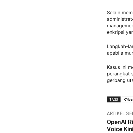
Selain mem
administrat
management
enkripsi ya
Langkah-la
apabila mun
Kasus ini 
perangkat s
gerbang ut
TAGS
CYber
ARTIKEL S
OpenAI Ri
Voice Kin