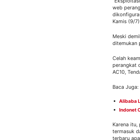
“Eksploitas
web perangk
dikonfigura
Kamis (9/7)
Meski demi
ditemukan p
Celah keam
perangkat 
AC10, Tend
Baca Juga:
Alibaba 
Indonet 
Karena itu
termasuk d
terbaru apa