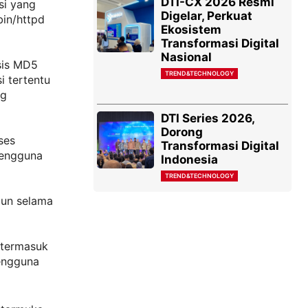
DTI-CX 2026 Resmi
si yang
Digelar, Perkuat
bin/httpd
Ekosistem
Transformasi Digital
Nasional
sis MD5
TREND&TECHNOLOGY
i tertentu
ng
DTI Series 2026,
Dorong
ses
Transformasi Digital
pengguna
Indonesia
TREND&TECHNOLOGY
pun selama
 termasuk
pengguna