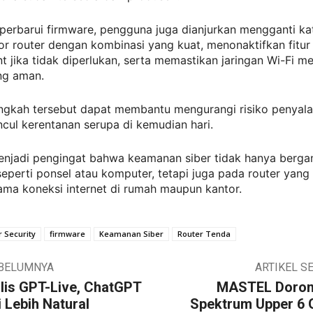
perbarui firmware, pengguna juga dianjurkan mengganti ka
or router dengan kombinasi yang kuat, menonaktifkan fitur
 jika tidak diperlukan, serta memastikan jaringan Wi-Fi 
ng aman.
ngkah tersebut dapat membantu mengurangi risiko penyal
cul kerentanan serupa di kemudian hari.
menjadi pengingat bahwa keamanan siber tidak hanya berg
eperti ponsel atau komputer, tetapi juga pada router yang
ama koneksi internet di rumah maupun kantor.
 Security
firmware
Keamanan Siber
Router Tenda
EBELUMNYA
ARTIKEL S
lis GPT-Live, ChatGPT
MASTEL Doron
i Lebih Natural
Spektrum Upper 6 