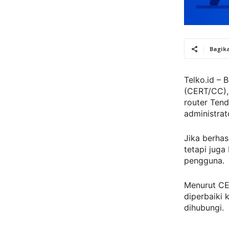
Bagik
Telko.id – 
(CERT/CC),
router Ten
administrat
Jika berhas
tetapi jug
pengguna.
Menurut CE
diperbaiki 
dihubungi.