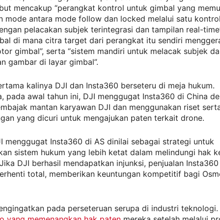
ebut mencakup “perangkat kontrol untuk gimbal yang mem
 mode antara mode follow dan locked melalui satu kontrol
gan pelacakan subjek terintegrasi dan tampilan real-time
bal di mana citra target dari perangkat itu sendiri mengge
tor gimbal”, serta “sistem mandiri untuk melacak subjek d
 gambar di layar gimbal”.
ertama kalinya DJI dan Insta360 berseteru di meja hukum.
, pada awal tahun ini, DJI menggugat Insta360 di China d
mbajak mantan karyawan DJI dan menggunakan riset sert
an yang dicuri untuk mengajukan paten terkait drone.
 menggugat Insta360 di AS dinilai sebagai strategi untuk
an sistem hukum yang lebih ketat dalam melindungi hak 
. Jika DJI berhasil mendapatkan injunksi, penjualan Insta360
terhenti total, memberikan keuntungan kompetitif bagi Os
engingatkan pada perseteruan serupa di industri teknologi.
co yang memenangkan hak paten
mereka setelah melalui pr