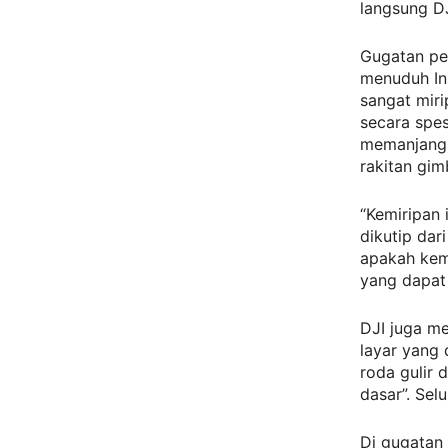
langsung D
Gugatan pe
menuduh In
sangat mir
secara spe
memanjang,
rakitan gim
“Kemiripan i
dikutip dar
apakah kem
yang dapat 
DJI juga me
layar yang
roda gulir 
dasar”. Sel
Di gugatan 