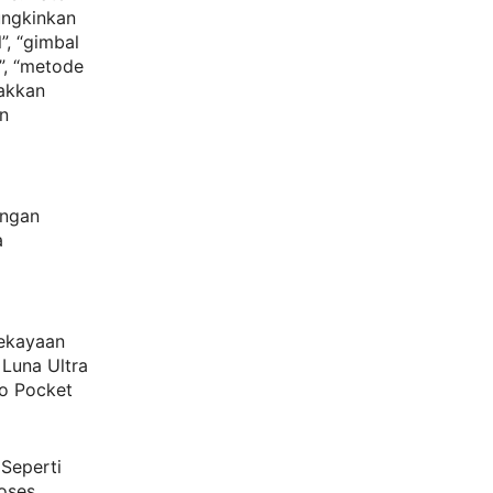
ungkinkan
”, “gimbal
”, “metode
rakkan
an
engan
a
kekayaan
 Luna Ultra
mo Pocket
 Seperti
oses