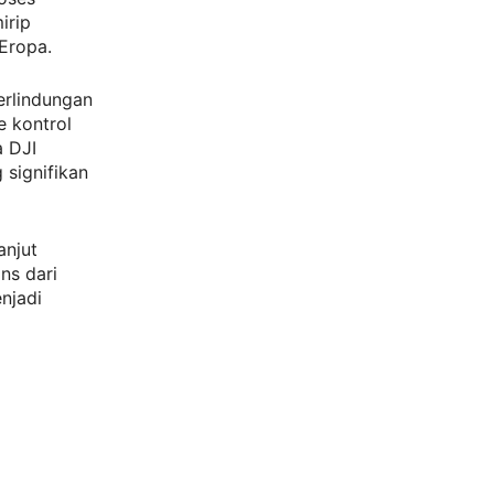
irip
Eropa.
erlindungan
e kontrol
a DJI
signifikan
anjut
ns dari
njadi