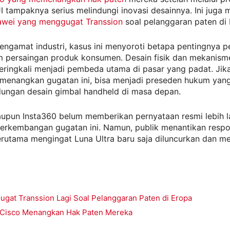
I tampaknya serius melindungi inovasi desainnya. Ini juga m
wei yang menggugat Transsion
soal pelanggaran paten di 
engamat industri, kasus ini menyoroti betapa pentingnya p
m persaingan produk konsumen. Desain fisik dan mekanism
eringkali menjadi pembeda utama di pasar yang padat. Jik
menangkan gugatan ini, bisa menjadi preseden hukum yang 
dungan desain gimbal handheld di masa depan.
aupun Insta360 belum memberikan pernyataan resmi lebih l
erkembangan gugatan ini. Namun, publik menantikan respo
erutama mengingat Luna Ultra baru saja diluncurkan dan me
ugat Transsion Lagi Soal Pelanggaran Paten di Eropa
 Cisco Menangkan Hak Paten Mereka