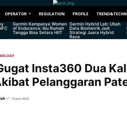
OPERATOR
REGULATION
PROFILE
TREND&TECHN
xy
Garmin Kampanye Women
Garmin Hybrid Lab: Ubah
 NFC
of Endurance: Ibu Rumah
Data Biometrik Jadi
Tangga Bisa Setara HIIT
Strategi Juara Hybrid
Race
NOLOGY
Gugat Insta360 Dua Kali
kibat Pelanggaran Pat
dah
15 Juni 2026