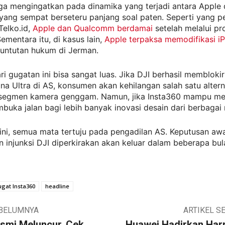
uga mengingatkan pada dinamika yang terjadi antara Apple
ang sempat berseteru panjang soal paten. Seperti yang p
Telko.id,
Apple dan Qualcomm berdamai
setelah melalui p
Sementara itu, di kasus lain,
Apple terpaksa memodifikasi i
untutan hukum di Jerman.
ari gugatan ini bisa sangat luas. Jika DJI berhasil membloki
na Ultra di AS, konsumen akan kehilangan salah satu altern
 segmen kamera genggam. Namun, jika Insta360 mampu mem
mbuka jalan bagi lebih banyak inovasi desain dari berbagai
ini, semua mata tertuju pada pengadilan AS. Keputusan awal
injunksi DJI diperkirakan akan keluar dalam beberapa bul
ugat Insta360
headline
EBELUMNYA
ARTIKEL S
esmi Meluncur, Cek
Huawei Hadirkan Ha