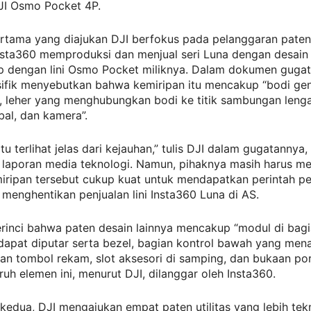
JI Osmo Pocket 4P.
rtama yang diajukan DJI berfokus pada pelanggaran paten 
sta360 memproduksi dan menjual seri Luna dengan desain
ip dengan lini Osmo Pocket miliknya. Dalam dokumen gugat
sifik menyebutkan bahwa kemiripan itu mencakup “bodi g
 leher yang menghubungkan bodi ke titik sambungan lenga
bal, dan kamera”.
tu terlihat jelas dari kejauhan,” tulis DJI dalam gugatannya,
i laporan media teknologi. Namun, pihaknya masih harus m
iripan tersebut cukup kuat untuk mendapatkan perintah p
menghentikan penjualan lini Insta360 Luna di AS.
rinci bahwa paten desain lainnya mencakup “modul di bagi
 dapat diputar serta bezel, bagian kontrol bawah yang me
dan tombol rekam, slot aksesori di samping, dan bukaan por
uruh elemen ini, menurut DJI, dilanggar oleh Insta360.
kedua, DJI mengajukan empat paten utilitas yang lebih tekn