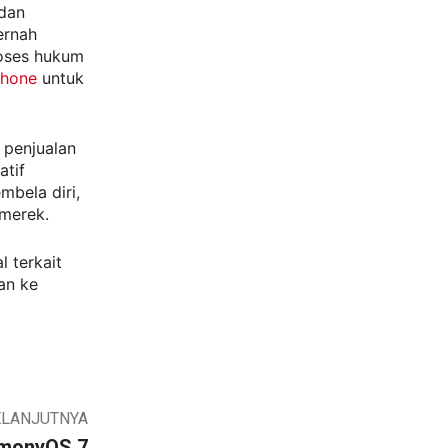
 dan
ernah
roses hukum
Phone
untuk
r penjualan
atif
bela diri,
 merek.
 terkait
an ke
ELANJUTNYA
rmonyOS 7