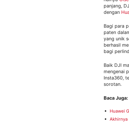
panjang, DJ
dengan
Hua
Bagi para p
paten dala
yang unik s
berhasil me
bagi perlin
Baik DJI m
mengenai p
Insta360, t
sorotan.
Baca Juga:
Huawei G
Akhirnya