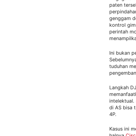
paten ters
perpindahan
genggam den
kontrol gim
perintah mo
menampilkan
Ini bukan p
Sebelumnya
tuduhan me
pengembang
Langkah DJI
memanfaatk
intelektual
di AS bisa 
4P.
Kasus ini m
halnya
Cis