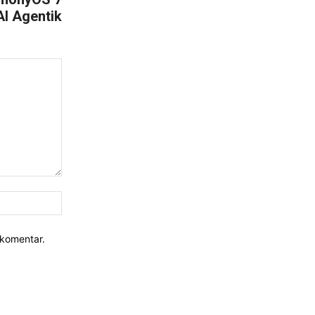
AI Agentik
Website:
rkomentar.