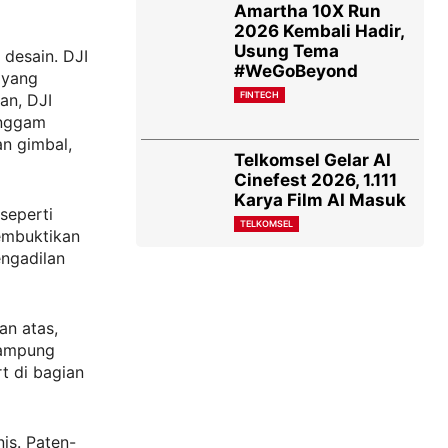
Amartha 10X Run
2026 Kembali Hadir,
Usung Tema
desain. DJI
#WeGoBeyond
 yang
FINTECH
an, DJI
enggam
n gimbal,
Telkomsel Gelar AI
Cinefest 2026, 1.111
Karya Film AI Masuk
 seperti
TELKOMSEL
embuktikan
engadilan
an atas,
nampung
t di bagian
is. Paten-