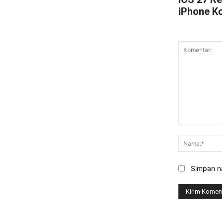
iPhone K
Komentar:
Simpan na