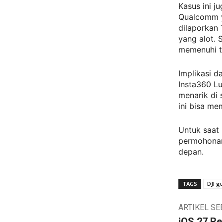
Kasus ini j
Qualcomm y
dilaporkan 
yang alot. 
memenuhi t
Implikasi d
Insta360 Lu
menarik di
ini bisa me
Untuk saat 
permohonan 
depan.
TAGS
DJI g
ARTIKEL S
iOS 27 R