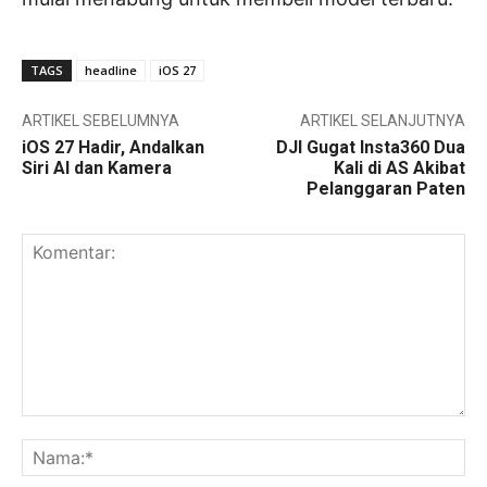
TAGS
headline
iOS 27
ARTIKEL SEBELUMNYA
ARTIKEL SELANJUTNYA
iOS 27 Hadir, Andalkan
DJI Gugat Insta360 Dua
Siri AI dan Kamera
Kali di AS Akibat
Pelanggaran Paten
Komentar:
Na