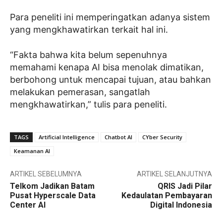
Para peneliti ini memperingatkan adanya sistem
yang mengkhawatirkan terkait hal ini.
“Fakta bahwa kita belum sepenuhnya
memahami kenapa AI bisa menolak dimatikan,
berbohong untuk mencapai tujuan, atau bahkan
melakukan pemerasan, sangatlah
mengkhawatirkan,” tulis para peneliti.
TAGS
Artificial Intelligence
Chatbot AI
CYber Security
Keamanan AI
ARTIKEL SEBELUMNYA
ARTIKEL SELANJUTNYA
Telkom Jadikan Batam
QRIS Jadi Pilar
Pusat Hyperscale Data
Kedaulatan Pembayaran
Center AI
Digital Indonesia