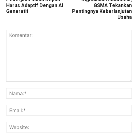
Harus Adaptif Dengan AI
GSMA Tekankan
Generatif
Pentingnya Keberlanjutan
Usaha
Komentar:
Na
Ema
Web