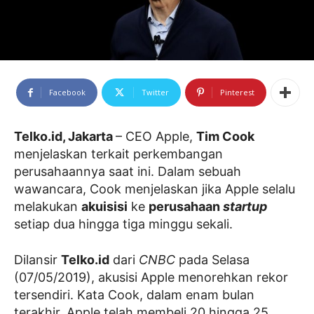
Facebook
Twitter
Pinterest
Telko.id, Jakarta
– CEO Apple,
Tim Cook
menjelaskan terkait perkembangan
perusahaannya saat ini. Dalam sebuah
wawancara, Cook menjelaskan jika Apple selalu
melakukan
akuisisi
ke
perusahaan
startup
setiap dua hingga tiga minggu sekali.
Dilansir
Telko.id
dari
CNBC
pada Selasa
(07/05/2019), akusisi Apple menorehkan rekor
tersendiri. Kata Cook, dalam enam bulan
terakhir, Apple telah membeli 20 hingga 25