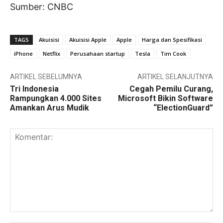
Sumber: CNBC
TAGS
Akuisisi
Akuisisi Apple
Apple
Harga dan Spesifikasi
iPhone
Netflix
Perusahaan startup
Tesla
Tim Cook
ARTIKEL SEBELUMNYA
ARTIKEL SELANJUTNYA
Tri Indonesia
Cegah Pemilu Curang,
Rampungkan 4.000 Sites
Microsoft Bikin Software
Amankan Arus Mudik
“ElectionGuard”
Komentar: