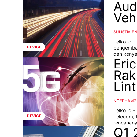
Aud
Veh
SULISTIA E
Telko.id 
pengemba
DEVICE
dan kenya
Eri
Rak
Lin
NOERHAMZ
Telko.id -
Telecom, 
DEVICE
rencanany
Q1 