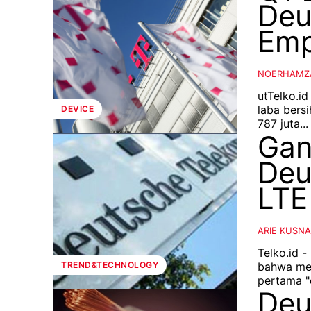
Deu
Emp
NOERHAMZ
utTelko.i
laba bersi
DEVICE
787 juta...
Gan
Deu
LTE
ARIE KUSN
Telko.id
bahwa mer
TREND&TECHNOLOGY
pertama "o
Deu