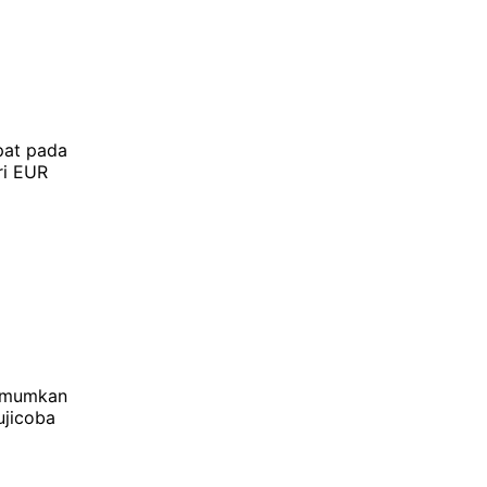
pat pada
ri EUR
a
gumumkan
ujicoba