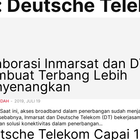
:
Deutsche Tel
aborasi Inmarsat dan 
buat Terbang Lebih
yenangkan
NDAH
-
2019, JULI 19
– Saat ini, akses broadband dalam penerbangan sudah menj
u sebabnya, Inmarsat dan Deutsche Telekom (DT) bekerjasa
n solusi konektivitas dalam penerbangan...
tsche Telekom Capai 1