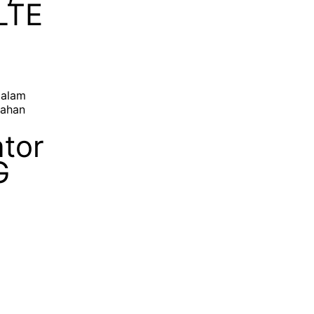
LTE
dalam
dahan
tor
G