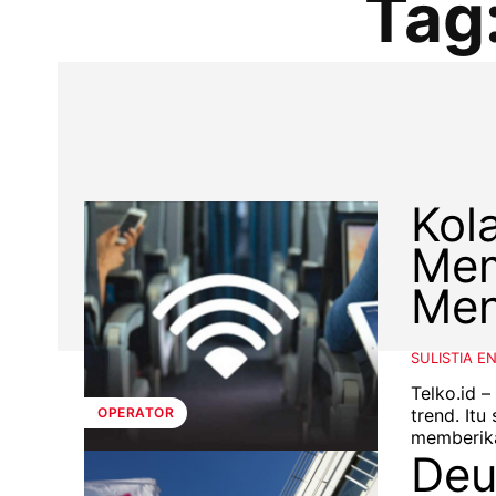
Tag
Kol
Mem
Men
SULISTIA E
Telko.id 
trend. It
OPERATOR
memberika
Deu