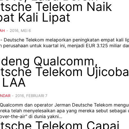
tsche Telekom Naik
at Kali Lipat
AH
-
2016, MEI 6
d - Deutsche Telekom melaporkan peningkatan empat kali li
h perusahaan untuk kuartal ini, menjadi EUR 3.125 miliar da
deng Qualcomm,
tsche Telekom Ujicob
 LAA
ANDAR
-
2016, FEBRUARI 7
 - Qualcomm dan operator Jerman Deutsche Telekom men
eka telah menyelesaikan apa yang mereka sebut sebagai 
ver-the-air" di dunia yakni...
tsche Telekom Capai