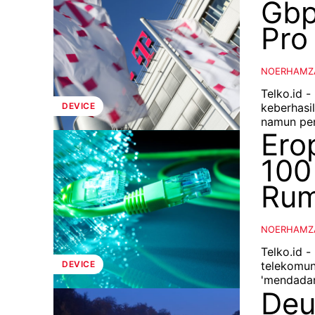
Gbp
Pro
NOERHAMZ
Telko.id -
keberhasi
DEVICE
namun pen
Ero
100
Ru
NOERHAMZ
Telko.id 
telekomun
DEVICE
'mendadan
Deu