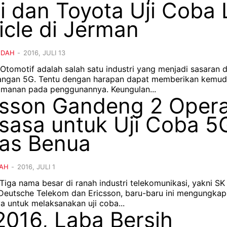
i dan Toyota Uji Coba 
icle di Jerman
NDAH
-
2016, JULI 13
– Otomotif adalah salah satu industri yang menjadi sasaran 
ngan 5G. Tentu dengan harapan dapat memberikan kemu
manan pada penggunannya. Keungulan...
csson Gandeng 2 Opera
sasa untuk Uji Coba 5
tas Benua
AH
-
2016, JULI 1
 Tiga nama besar di ranah industri telekomunikasi, yakni SK
Deutsche Telekom dan Ericsson, baru-baru ini mengungkap
a untuk melaksanakan uji coba...
2016, Laba Bersih