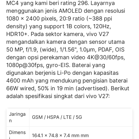
MC4 yang kami beri rating 296. Layarnya
menggunakan jenis AMOLED dengan resolusi
1080 x 2400 pixels, 20:9 ratio (~388 ppi
density) yang support 1B colors, 120Hz,
HDR10+. Pada sektor kamera, vivo V27
mengandalkan kamera dengan sensor utama
50 MP, f/1.9, (wide), 1/1.56", 1.0µm, PDAF, OIS
dengan opsi perekaman video 4K@30/60fps,
1080p@30fps, gyro-EIS. Baterai yang
digunakan berjenis Li-Po dengan kapasitas
4600 mAh yang mendukung pengisian baterai
66W wired, 50% in 19 min (advertised). Berikut
adalah spesifikasi singkat dari vivo V27:
Jaringa
GSM / HSPA / LTE / 5G
n
Dimens
164.1 x 74.8 x 7.4 mm mm
i