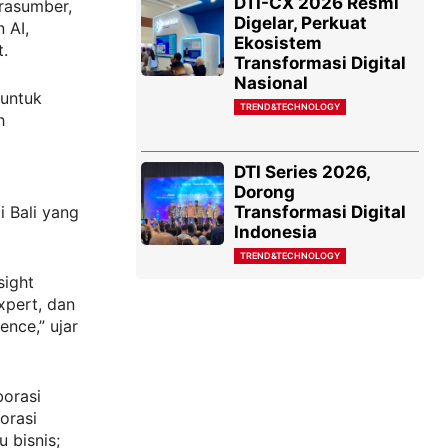
DTI-CX 2026 Resmi
rasumber,
Digelar, Perkuat
 AI,
Ekosistem
t.
Transformasi Digital
Nasional
 untuk
TREND&TECHNOLOGY
h
DTI Series 2026,
i
Dorong
Transformasi Digital
i Bali yang
Indonesia
TREND&TECHNOLOGY
sight
xpert, dan
ence,” ujar
borasi
orasi
 bisnis;