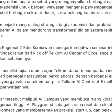
sung dalam acara tersebut yang mengumpulkan berbagai na
 akademisi untuk berbagi wawasan mengenai perkembangan
i di berbagai sektor industri, serta peluang kolaborasi rise
 menjadi ruang dialog strategis bagi akademisi dan praktisi
eran AI dalam mendorong transformasi digital secara lebi
if.
 Regional 2 Edie Kurniawan menegaskan bahwa seminar in
indak lanjut dari kick off Telkom AI Center of Excellence d
ukan sebelumnya.
i memiliki tujuan utama agar Telkom dapat mendapatkan in
ari berbagai narasumber, berkolaborasi dengan berbagai e
ynergy value untuk empat pilar Telkom AI Center of Excell
 pernyataannya.
lar tersebut meliputi AI Campus yang membuka ruang kola
uruan tinggi; AI Playground sebagai sarana riset dan ekspl
 Connect yang mempertemukan praktisi, start-up, dan pelaku