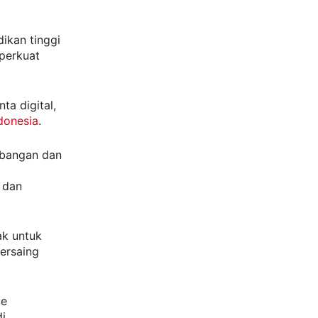
ikan tinggi
iperkuat
ta digital,
donesia
.
bangan dan
e dan
ak untuk
ersaing
ce
di