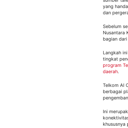
yang handa
dan perger
Sebelum se
Nusantara 
bagian dari
Langkah in
tingkat pe
program Te
daerah
.
Telkom AI 
berbagai p
pengembang
Ini merupa
konektivita
khususnya p