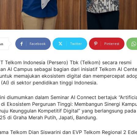
Facebook
Twitter
Pinterest
an
T Telkom Indonesia (Persero) Tbk (Telkom) secara resmi
n AI Campus sebagai bagian dari inisiatif Telkom AI Cente
untuk memajukan ekosistem digital dan mempercepat adopsi
 (AI) di sektor pendidikan tinggi Indonesia.
ini diumumkan dalam Seminar AI Connect bertajuk “Artifici
ce di Ekosistem Perguruan Tinggi: Membangun Sinergi Kamp
nuju Keunggulan Kompetitif Digital” yang berlangsung pada
5 di Graha Merah Putih, Japati, Bandung.
tama Telkom Dian Siswarini dan EVP Telkom Regional 2 Edi