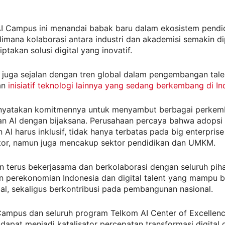
AI Campus ini menandai babak baru dalam ekosistem pendid
dimana kolaborasi antara industri dan akademisi semakin d
ptakan solusi digital yang inovatif.
 juga sejalan dengan tren global dalam pengembangan talen
an
inisiatif teknologi lainnya yang sedang berkembang di In
yatakan komitmennya untuk menyambut berbagai perkem
n AI dengan bijaksana. Perusahaan percaya bahwa adopsi
AI harus inklusif, tidak hanya terbatas pada big enterpris
ctor, namun juga mencakup sektor pendidikan dan UMKM.
n terus bekerjasama dan berkolaborasi dengan seluruh pih
 perekonomian Indonesia dan digital talent yang mampu b
al, sekaligus berkontribusi pada pembangunan nasional.
I Campus dan seluruh program Telkom AI Center of Excellen
dapat menjadi katalisator percepatan transformasi digital 