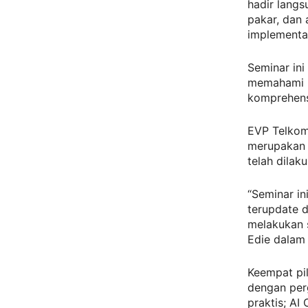
hadir lang
pakar, dan
implementas
Seminar ini
memahami p
komprehens
EVP Telkom
merupakan t
telah dilak
“Seminar in
terupdate d
melakukan s
Edie dalam
Keempat pi
dengan perg
praktis; AI