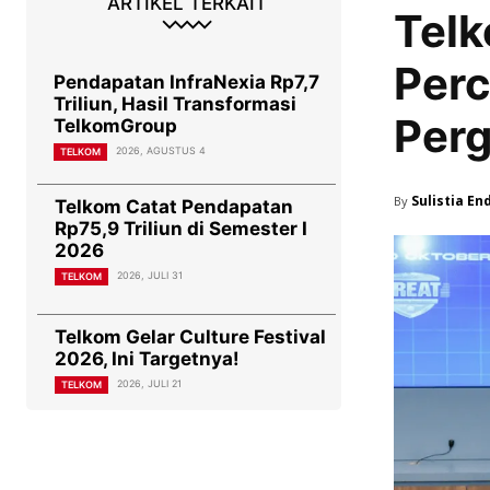
ARTIKEL TERKAIT
Telk
Perc
Pendapatan InfraNexia Rp7,7
Triliun, Hasil Transformasi
Perg
TelkomGroup
2026, AGUSTUS 4
TELKOM
Sulistia En
By
Telkom Catat Pendapatan
Rp75,9 Triliun di Semester I
2026
2026, JULI 31
TELKOM
Telkom Gelar Culture Festival
2026, Ini Targetnya!
2026, JULI 21
TELKOM