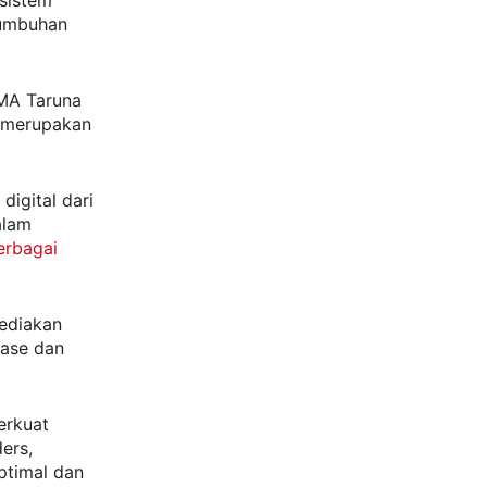
tumbuhan
SMA Taruna
g merupakan
igital dari
alam
erbagai
yediakan
case dan
erkuat
ers,
ptimal dan