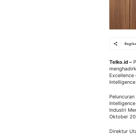
Bagik
Telko.id –
P
menghadirka
Excellence 
Intelligence
Peluncuran 
Intelligen
Industri Me
Oktober 202
Direktur U