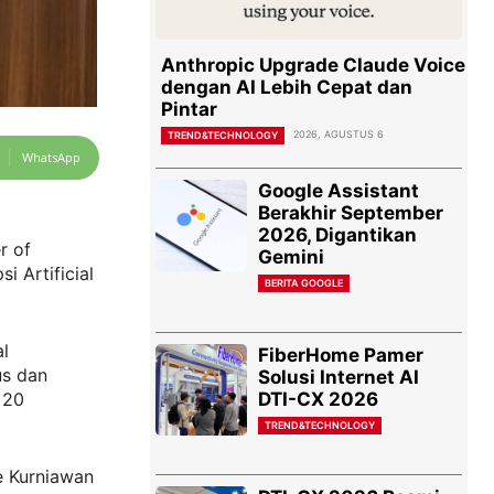
Anthropic Upgrade Claude Voice
dengan AI Lebih Cepat dan
Pintar
2026, AGUSTUS 6
TREND&TECHNOLOGY
WhatsApp
Google Assistant
Berakhir September
2026, Digantikan
r of
Gemini
 Artificial
BERITA GOOGLE
al
FiberHome Pamer
us dan
Solusi Internet AI
DTI-CX 2026
 20
TREND&TECHNOLOGY
e Kurniawan