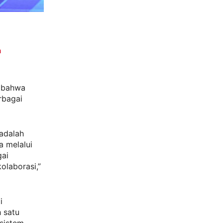
a
n bahwa
rbagai
 adalah
a melalui
gai
olaborasi,”
i
 satu
 sistem