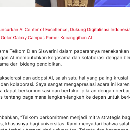
ncurkan AI Center of Excellence, Dukung Digitalisasi Indonesi
Gelar Galaxy Campus Pamer Kecanggihan AI
tama Telkom Dian Siswarini dalam paparannya menekanka
an AI membutuhkan kerjasama dan kolaborasi dengan be
tama dari bidang pendidikan.
akselerasi dan adopsi AI, salah satu hal yang paling krusial
dan kolaborasi. Saya sangat mengapresiasi acara ini karen
ita dapat berkomunikasi dan bertukar pikiran dengan berba
rs tentang bagaimana langkah-langkah ke depan untuk berk
bahkan, “Telkom berkomitmen menjadi mitra strategis bag
s, khususnya bagi universitas. Kami menyadari bahwa salah
nta terbaik berasal dari universitas. Talenta dan keamanan