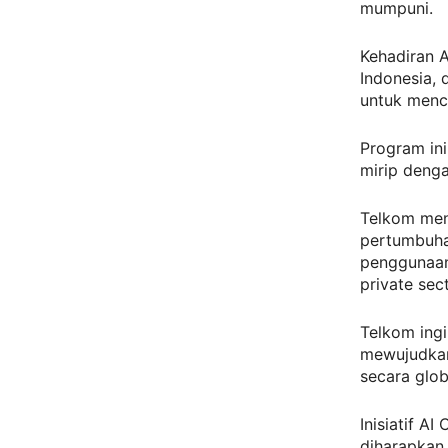
mumpuni.
Kehadiran 
Indonesia, 
untuk menci
Program ini
mirip deng
Telkom men
pertumbuha
penggunaan 
private se
Telkom ingi
mewujudkan
secara glob
Inisiatif A
diharapkan 