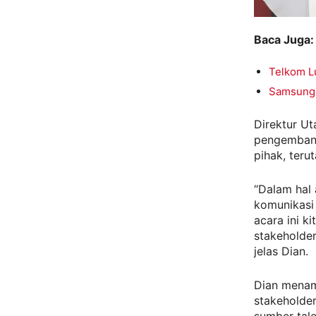
Baca Juga:
Telkom Lu
Samsung 
Direktur U
pengembang
pihak, teru
“Dalam hal 
komunikasi 
acara ini k
stakeholde
jelas Dian.
Dian menam
stakeholder
sumber tale