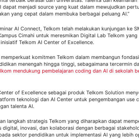
l dapat menjadi source yang kuat dalam mewujudkan per
akan yang cepat dalam membuka berbagai peluang AI.”
minar AI Connect, Telkom telah melakukan kunjungan ke 
Kampus Cimahi untuk meresmikan Digital Lab Telkom yan
 inisiatif Telkom AI Center of Excellence.
i memperkuat komitmen Telkom dalam membangun fondasi d
ndidikan menengah hingga tinggi, sebagaimana tercermin d
lkom mendukung pembelajaran coding dan AI di sekolah b
Center of Excellence sebagai produk Telkom Solution men
latform teknologi dan AI Center untuk pengembangan use 
an talenta AI.
kan langkah strategis Telkom yang diharapkan dapat memp
s digital, inovasi, dan kolaborasi dengan berbagai stakehold
ada sektor pendidikan untuk implementasi AI yang lebih o