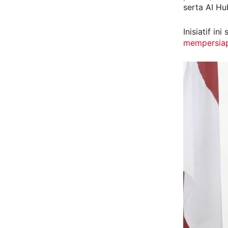
serta AI Hu
Inisiatif i
mempersiap