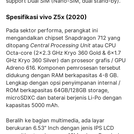
support Dual SIM (Nano-SIM, dual stand-by).
Spesifikasi vivo Z5x (2020)
Pada sektor performa, perangkat ini
mengandalkan chipset Snapdragon 712 yang
ditopang
Central Processing Unit
atau CPU
Octa-core (2×2.3 GHz Kryo 360 Gold & 6×1.7
GHz Kryo 360 Silver) dan prosesor grafis / GPU
Adreno 616. Komponen pemrosesan tersebut
didukung dengan RAM berkapasitas 4-8 GB.
Lengkap dengan opsi penyimpanan internal /
ROM berkapasitas 64GB/128GB storage,
microSDXC dan baterai berjenis Li-Po dengan
kapasitas 5000 mAh.
Beralih ke bagian multimedia, ada layar
berukuran 6.53″ Inch dengan jenis IPS LCD