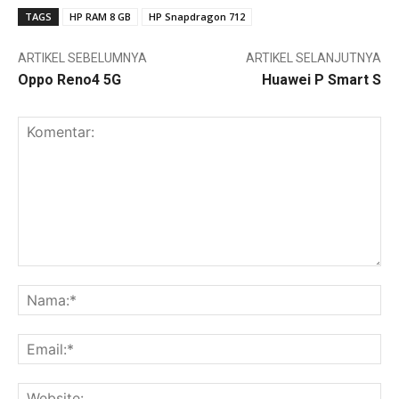
TAGS
HP RAM 8 GB
HP Snapdragon 712
ARTIKEL SEBELUMNYA
ARTIKEL SELANJUTNYA
Oppo Reno4 5G
Huawei P Smart S
Komentar:
Na
Ema
Web