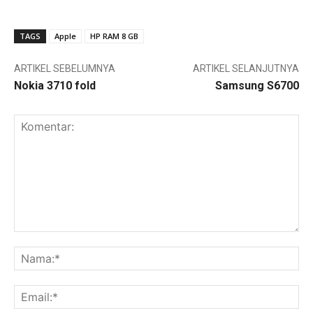
TAGS
Apple
HP RAM 8 GB
ARTIKEL SEBELUMNYA
ARTIKEL SELANJUTNYA
Nokia 3710 fold
Samsung S6700
Komentar:
Na
Ema