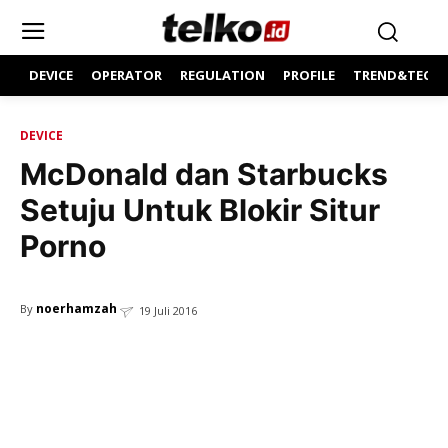
DEVICE
OPERATOR
REGULATION
PROFILE
TREND&TECH
DEVICE
McDonald dan Starbucks
Setuju Untuk Blokir Situr
Porno
noerhamzah
By
19 Juli 2016