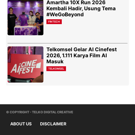
Amartha 10X Run 2026
Kembali Hadir, Usung Tema
#WeGoBeyond
FINTECH
Telkomsel Gelar AI Cinefest
2026, 1.111 Karya Film AI
Masuk
TELKOMSEL
© COPYRIGHT - TELKO DIGITAL CREATIVE
ABOUT US
DISCLAIMER