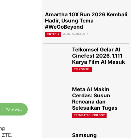
Amartha 10X Run 2026 Kembali
Hadir, Usung Tema
#WeGoBeyond
2026, AGUSTUS 7
FINTECH
Telkomsel Gelar AI
Cinefest 2026, 1.111
Karya Film AI Masuk
TELKOMSEL
Meta AI Makin
Cerdas: Susun
Rencana dan
Selesaikan Tugas
WhatsApp
TREND&TECHNOLOGY
ang
P ZTE.
Samsung