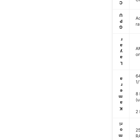
C
U
A
P
ra
G
r
a
AM
y
on
a
L
64
a
1/
r
e
8 
m
(u
a
K
2 
ri
o
2
m
R