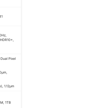
41
0Hz,
, HDR10+,
Dual Pixel
.0µm,
e), 1.12µm
M, 1TB