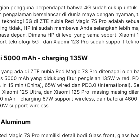
gian pengguna berpendapat bahwa 4G sudah cukup untuk
 pengalaman berselancar di dunia maya dengan nyaman, t
teknologi 5G di ZTE nubia Red Magic 7S Pro adalah sebuah
ling tidak, HP ini sudah membawa Anda selangkah lebih ma
asa depan. Dimana HP di level yang sama seperti Xiaomi 1
rt teknologi 5G , dan Xiaomi 12S Pro sudah support tekno
ai 5000 mAh - charging 135W
 yang ada di ZTE nubia Red Magic 7S Pro ditenagai oleh ba
as 5000 mAh yang didukung fitur pengisian 135W wired, PD
 in 15 min (China), 65W wired dan PD3.0 (International). 
 Xiaomi 12S Ultra, dan Xiaomi 12S Pro, masing masing dile
60 mAh - charging 67W support wireless, dan baterai 4600
0W support wireless.
 Aluminum
ed Magic 7S Pro memiliki detail bodi Glass front, glass bac