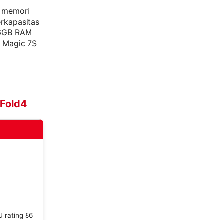
i memori
rkapasitas
16GB RAM
d Magic 7S
 Fold4
 rating 86