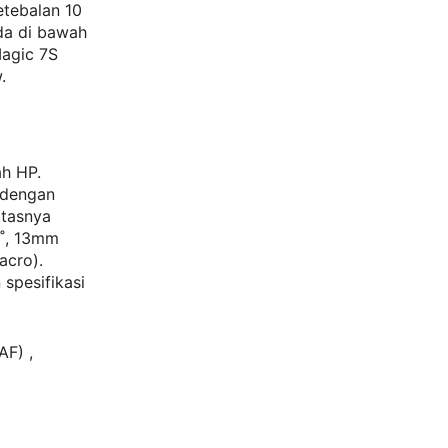
etebalan 10
ada di bawah
Magic 7S
.
ah HP.
 dengan
itasnya
0˚, 13mm
acro).
spesifikasi
AF) ,