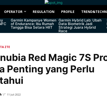
OPERATOR
REGULATION
PROFILE
TREND&TECHN
xy
Garmin Kampanye Women
Garmin Hybrid Lab: Ubah
 NFC
of Endurance: Ibu Rumah
Data Biometrik Jadi
Tangga Bisa Setara HIIT
Strategi Juara Hybrid
Race
ITA ZTE
nubia Red Magic 7S Pro
a Penting yang Perlu
tahui
h
11 Juli 2022