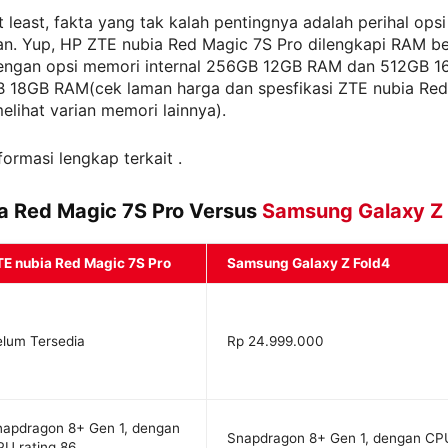
t least, fakta yang tak kalah pentingnya adalah perihal ops
n. Yup, HP ZTE nubia Red Magic 7S Pro dilengkapi RAM be
engan opsi memori internal 256GB 12GB RAM dan 512GB 
B 18GB RAM(cek laman harga dan spesfikasi ZTE nubia Re
elihat varian memori lainnya).
formasi lengkap terkait .
a Red Magic 7S Pro Versus
Samsung Galaxy Z
TE nubia Red Magic 7S Pro
Samsung Galaxy Z Fold4
elum Tersedia
Rp 24.999.000
napdragon 8+ Gen 1, dengan
Snapdragon 8+ Gen 1, dengan CPU
U rating 86