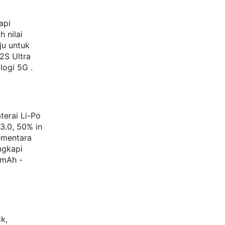
api
 nilai
ju untuk
2S Ultra
logi 5G .
terai Li-Po
3.0, 50% in
Sementara
ngkapi
 mAh -
k,