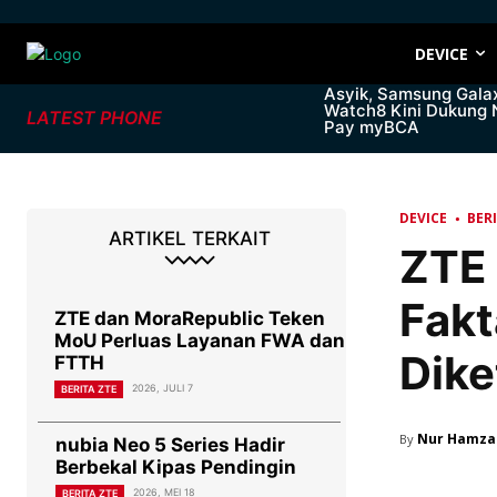
DEVICE
Asyik, Samsung Gala
Watch8 Kini Dukung
LATEST PHONE
Pay myBCA
DEVICE
BER
ARTIKEL TERKAIT
ZTE 
Fakt
ZTE dan MoraRepublic Teken
MoU Perluas Layanan FWA dan
Dike
FTTH
2026, JULI 7
BERITA ZTE
Nur Hamza
By
nubia Neo 5 Series Hadir
Berbekal Kipas Pendingin
2026, MEI 18
BERITA ZTE