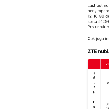
Last but no
penyimpana
12-18 GB d
serta 512G
Pro untuk m
Cek juga in
ZTE nubi
Z
a
g
r
B
a
H
U
S
P
CP