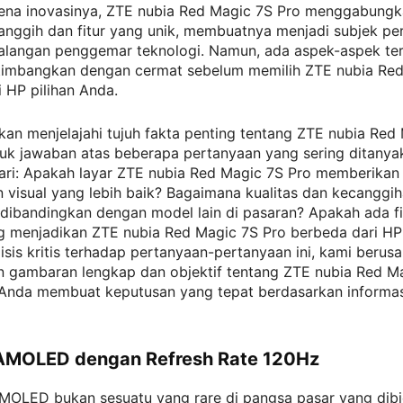
rena inovasinya, ZTE nubia Red Magic 7S Pro menggabung
anggih dan fitur yang unik, membuatnya menjadi subjek pe
kalangan penggemar teknologi. Namun, ada aspek-aspek te
rtimbangkan dengan cermat sebelum memilih ZTE nubia Re
 HP pilihan Anda.
 akan menjelajahi tujuh fakta penting tentang ZTE nubia Red
suk jawaban atas beberapa pertanyaan yang sering ditanya
ari: Apakah layar ZTE nubia Red Magic 7S Pro memberikan
 visual yang lebih baik? Bagaimana kualitas dan kecanggi
ibandingkan dengan model lain di pasaran? Apakah ada fit
g menjadikan ZTE nubia Red Magic 7S Pro berbeda dari HP
lisis kritis terhadap pertanyaan-pertanyaan ini, kami berus
 gambaran lengkap dan objektif tentang ZTE nubia Red Ma
nda membuat keputusan yang tepat berdasarkan informas
 AMOLED dengan Refresh Rate 120Hz
AMOLED bukan sesuatu yang rare di pangsa pasar yang dib