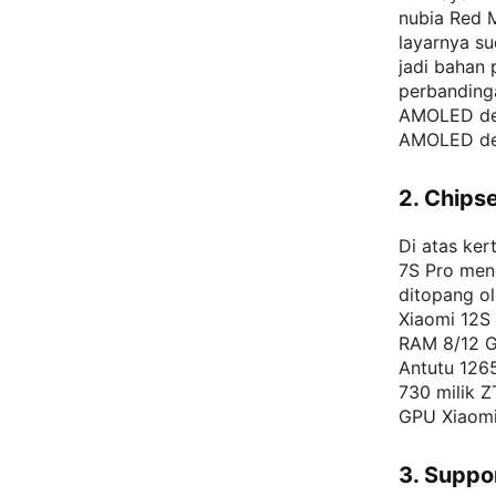
nubia Red M
layarnya su
jadi bahan
perbandinga
AMOLED den
AMOLED den
2. Chips
Di atas ke
7S Pro men
ditopang o
Xiaomi 12S
RAM 8/12 G
Antutu 126
730 milik Z
GPU Xiaomi 
3. Suppo