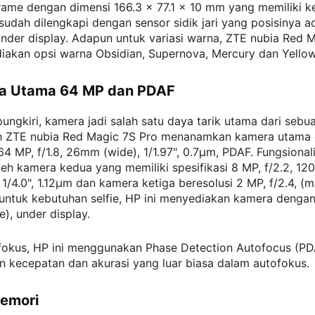
rame dengan dimensi 166.3 x 77.1 x 10 mm yang memiliki k
sudah dilengkapi dengan sensor sidik jari yang posisinya 
under display. Adapun untuk variasi warna, ZTE nubia Red 
iakan opsi warna Obsidian, Supernova, Mercury dan Yellow
ra Utama 64 MP dan PDAF
pungkiri, kamera jadi salah satu daya tarik utama dari sebu
ah ZTE nubia Red Magic 7S Pro menanamkan kamera utama
 64 MP, f/1.8, 26mm (wide), 1/1.97", 0.7µm, PDAF. Fungsional
eh kamera kedua yang memiliki spesifikasi 8 MP, f/2.2, 12
, 1/4.0", 1.12µm dan kamera ketiga beresolusi 2 MP, f/2.4, (m
ntuk kebutuhan selfie, HP ini menyediakan kamera dengan 
e), under display.
fokus, HP ini menggunakan Phase Detection Autofocus (PD
 kecepatan dan akurasi yang luar biasa dalam autofokus.
Memori