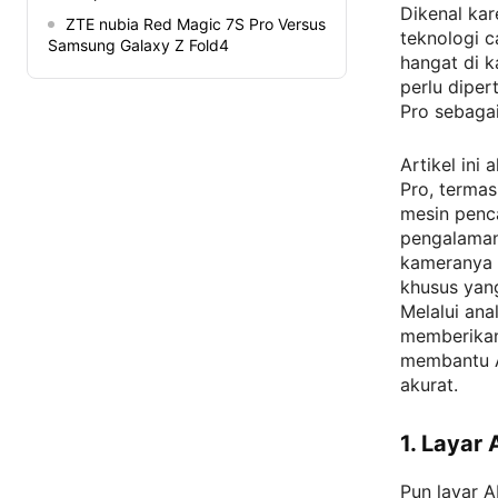
Dikenal ka
ZTE nubia Red Magic 7S Pro Versus
teknologi c
Samsung Galaxy Z Fold4
hangat di 
perlu dipe
Pro sebagai
Artikel ini
Pro, terma
mesin penc
pengalaman
kameranya d
khusus yan
Melalui ana
memberikan
membantu A
akurat.
1. Layar
Pun layar 