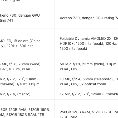
dreno 730, dengan GPU
Adreno 730, dengan GPU rating 7
ting 741
Foldable Dynamic AMOLED 2X, 12
OLED, 1B colors (China
HDR10+, 1200 nits (peak), 120Hz
ly), 120Hz, 600 nits
1200 nits (peak)
 MP, f/1.8, 26mm (wide),
50 MP, f/1.8, 23mm (wide), 1.0µm, 
1.97", 0.7µm, PDAF
PDAF, OIS
MP, f/2.2, 120˚, 13mm
10 MP, f/2.4, 66mm (telephoto), 1
ltrawide), 1/4.0", 1.12µm
PDAF, OIS, 3x optical zoom
MP, f/2.4, (macro)
12 MP, f/2.2, 123˚, 12mm (ultrawid
56GB 12GB RAM, 512GB 16GB
256GB 12GB RAM, 512GB 12GB RA
AM, 512GB 18GB RAM, 1TB
12GB RAM