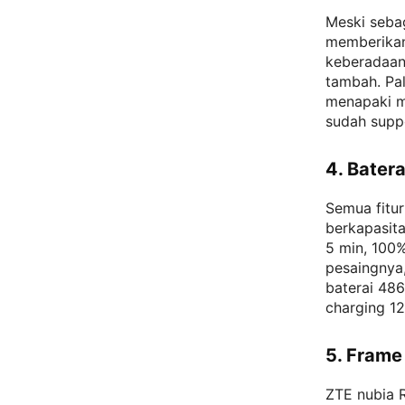
Meski seba
memberikan
keberadaan 
tambah. Pa
menapaki m
sudah suppo
4. Bater
Semua fitur
berkapasit
5 min, 100%
pesaingnya,
baterai 48
charging 12
5. Frame
ZTE nubia R