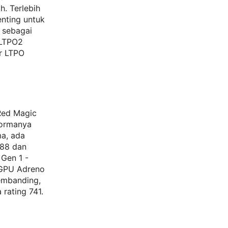
h. Terlebih
nting untuk
 sebagai
 LTPO2
r LTPO
Red Magic
formanya
ma, ada
588 dan
Gen 1 -
 GPU Adreno
pembanding,
rating 741.