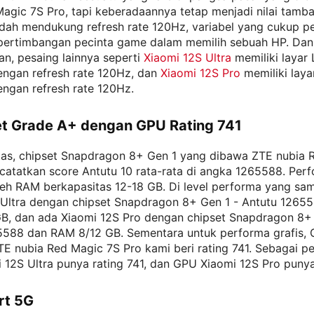
agic 7S Pro, tapi keberadaannya tetap menjadi nilai tamba
dah mendukung refresh rate 120Hz, variabel yang cukup pe
 pertimbangan pecinta game dalam memilih sebuah HP. Dan
n, pesaing lainnya seperti
Xiaomi 12S Ultra
memiliki layar
gan refresh rate 120Hz, dan
Xiaomi 12S Pro
memiliki laya
gan refresh rate 120Hz.
et Grade A+ dengan GPU Rating 741
rtas, chipset Snapdragon 8+ Gen 1 yang dibawa ZTE nubia 
catatkan score Antutu 10 rata-rata di angka 1265588. Per
leh RAM berkapasitas 12-18 GB. Di level performa yang sa
 Ultra dengan chipset Snapdragon 8+ Gen 1 - Antutu 1265
B, dan ada Xiaomi 12S Pro dengan chipset Snapdragon 8+ 
5588 dan RAM 8/12 GB. Sementara untuk performa grafis,
TE nubia Red Magic 7S Pro kami beri rating 741. Sebagai 
12S Ultra punya rating 741, dan GPU Xiaomi 12S Pro punya 
rt 5G