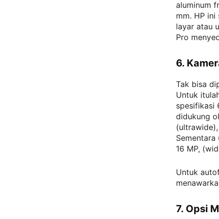
aluminum f
mm. HP ini 
layar atau 
Pro menyed
6. Kame
Tak bisa di
Untuk itul
spesifikasi
didukung ol
(ultrawide)
Sementara u
16 MP, (wid
Untuk auto
menawarkan
7. Opsi 