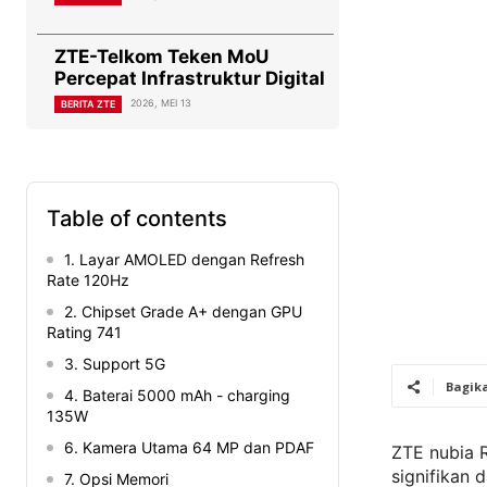
ZTE-Telkom Teken MoU
Percepat Infrastruktur Digital
2026, MEI 13
BERITA ZTE
Table of contents
1. Layar AMOLED dengan Refresh
Rate 120Hz
2. Chipset Grade A+ dengan GPU
Rating 741
3. Support 5G
Bagik
4. Baterai 5000 mAh - charging
135W
6. Kamera Utama 64 MP dan PDAF
ZTE nubia R
signifikan 
7. Opsi Memori