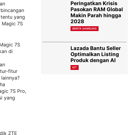
Peringatkan Krisis
kan
Pasokan RAM Global
rbincangan
Makin Parah hingga
rtentu yang
2028
d Magic 7S
BERITA SAMSUNG
 Magic 7S
Lazada Bantu Seller
kan di
Optimalkan Listing
Produk dengan AI
han
IOT
ur-fitur
 lainnya?
aha
gic 7S Pro,
i yang
idik ZTE