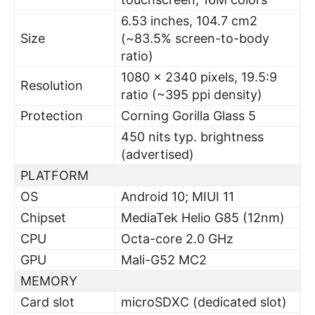
6.53 inches, 104.7 cm2
Size
(~83.5% screen-to-body
ratio)
1080 x 2340 pixels, 19.5:9
Resolution
ratio (~395 ppi density)
Protection
Corning Gorilla Glass 5
450 nits typ. brightness
(advertised)
PLATFORM
OS
Android 10; MIUI 11
Chipset
MediaTek Helio G85 (12nm)
CPU
Octa-core 2.0 GHz
GPU
Mali-G52 MC2
MEMORY
Card slot
microSDXC (dedicated slot)