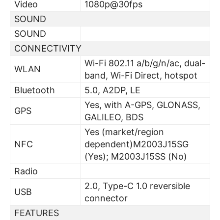
Video
1080p@30fps
SOUND
SOUND
CONNECTIVITY
Wi-Fi 802.11 a/b/g/n/ac, dual-
WLAN
band, Wi-Fi Direct, hotspot
Bluetooth
5.0, A2DP, LE
Yes, with A-GPS, GLONASS,
GPS
GALILEO, BDS
Yes (market/region
NFC
dependent)M2003J15SG
(Yes); M2003J15SS (No)
Radio
2.0, Type-C 1.0 reversible
USB
connector
FEATURES