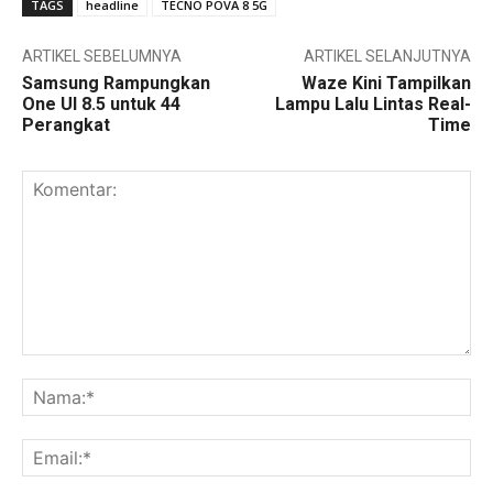
TAGS
headline
TECNO POVA 8 5G
ARTIKEL SEBELUMNYA
ARTIKEL SELANJUTNYA
Samsung Rampungkan
Waze Kini Tampilkan
One UI 8.5 untuk 44
Lampu Lalu Lintas Real-
Perangkat
Time
Komentar:
Na
Ema