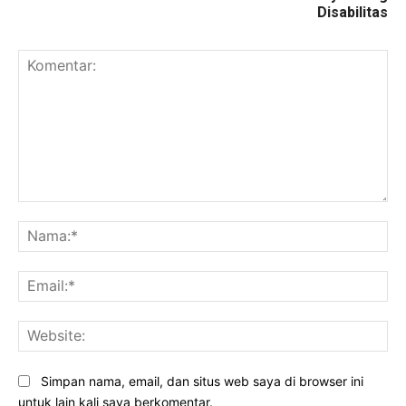
Disabilitas
Komentar:
Na
Ema
Web
Simpan nama, email, dan situs web saya di browser ini
untuk lain kali saya berkomentar.