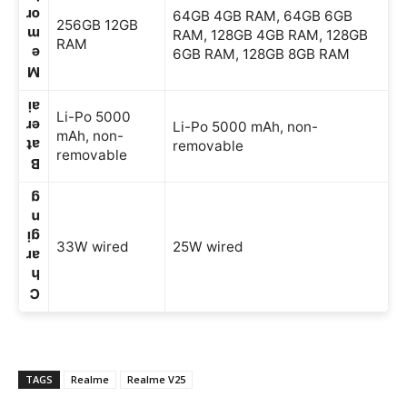
or
64GB 4GB RAM, 64GB 6GB
256GB 12GB
m
RAM, 128GB 4GB RAM, 128GB
RAM
e
6GB RAM, 128GB 8GB RAM
M
ai
Li-Po 5000
er
Li-Po 5000 mAh, non-
mAh, non-
at
removable
removable
B
g
n
gi
33W wired
25W wired
ar
h
C
TAGS
Realme
Realme V25