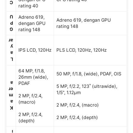
C
rating 40
U
Adreno 619,
Adreno 619, dengan GPU
P
dengan GPU
rating 148
G
rating 148
ar
y
IPS LCD, 120Hz
PLS LCD, 120Hz, 120Hz
a
L
64 MP, f/1.8,
50 MP, f/1.8, (wide), PDAF, OIS
26mm (wide),
a
PDAF
5 MP, f/2.2, 123˚ (ultrawide),
er
1/5", 1.12µm
m
2 MP, f/2.4,
a
(macro)
2 MP, f/2.4, (macro)
K
2 MP, f/2.4,
2 MP, f/2.4, (depth)
(depth)
i