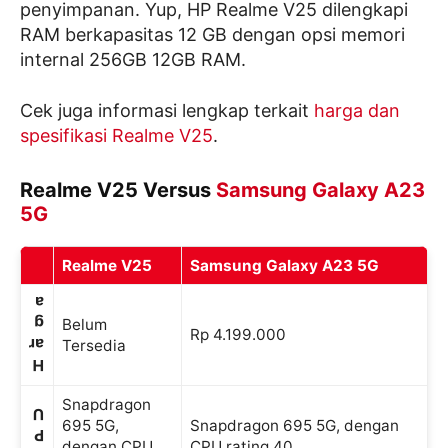
penyimpanan. Yup, HP Realme V25 dilengkapi
RAM berkapasitas 12 GB dengan opsi memori
internal 256GB 12GB RAM.
Cek juga informasi lengkap terkait
harga dan
spesifikasi Realme V25
.
Realme V25 Versus
Samsung Galaxy A23
5G
Realme V25
Samsung Galaxy A23 5G
a
g
Belum
Rp 4.199.000
ar
Tersedia
H
Snapdragon
U
695 5G,
Snapdragon 695 5G, dengan
P
dengan CPU
CPU rating 40