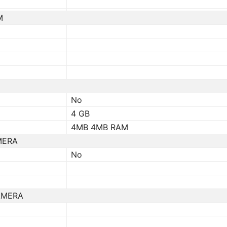
M
No
4 GB
4MB 4MB RAM
MERA
No
AMERA