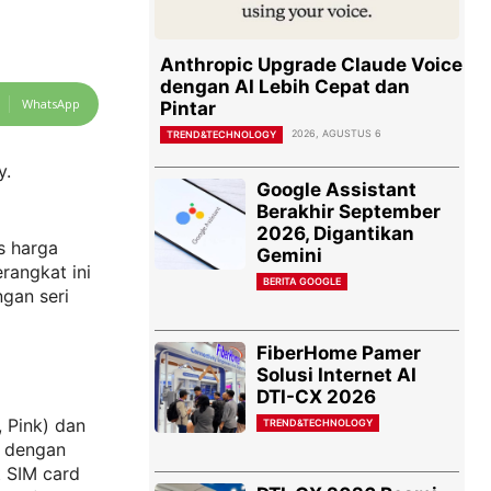
Anthropic Upgrade Claude Voice
dengan AI Lebih Cepat dan
WhatsApp
Pintar
2026, AGUSTUS 6
TREND&TECHNOLOGY
y.
Google Assistant
Berakhir September
2026, Digantikan
s harga
Gemini
erangkat ini
BERITA GOOGLE
gan seri
FiberHome Pamer
Solusi Internet AI
DTI-CX 2026
, Pink) dan
TREND&TECHNOLOGY
) dengan
t SIM card