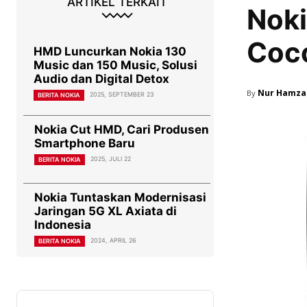
ARTIKEL TERKAIT
Noki
Coco
HMD Luncurkan Nokia 130
Music dan 150 Music, Solusi
Audio dan Digital Detox
Nur Hamza
By
2025, SEPTEMBER 23
BERITA NOKIA
Nokia Cut HMD, Cari Produsen
Smartphone Baru
2025, JULI 22
BERITA NOKIA
Nokia Tuntaskan Modernisasi
Jaringan 5G XL Axiata di
Indonesia
2024, APRIL 26
BERITA NOKIA