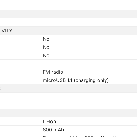
IVITY
No
No
No
FM radio
microUSB 1.1 (charging only)
S
Li-Ion
800 mAh