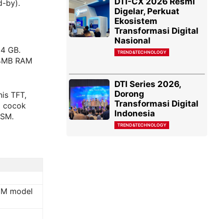
DTI-CX 2026 Resmi
d-by).
Digelar, Perkuat
Ekosistem
Transformasi Digital
Nasional
 4 GB.
TREND&TECHNOLOGY
 4MB RAM
DTI Series 2026,
Dorong
nis TFT,
Transformasi Digital
i cocok
Indonesia
GSM.
TREND&TECHNOLOGY
SIM model