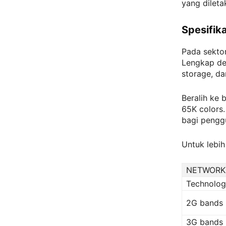
yang dileta
Spesifik
Pada sekto
Lengkap de
storage, da
Beralih ke 
65K colors.
bagi pengg
Untuk lebih
NETWORK
Technolo
2G bands
3G bands