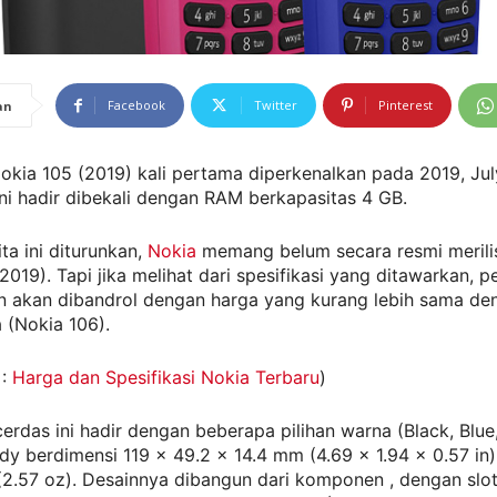
Facebook
Twitter
Pinterest
an
Nokia 105 (2019) kali pertama diperkenalkan pada 2019, Jul
ni hadir dibekali dengan RAM berkapasitas 4 GB.
ta ini diturunkan,
Nokia
memang belum secara resmi merili
2019). Tapi jika melihat dari spesifikasi yang ditawarkan, p
n akan dibandrol dengan harga yang kurang lebih sama den
 (Nokia 106).
 :
Harga dan Spesifikasi Nokia Terbaru
)
erdas ini hadir dengan beberapa pilihan warna (Black, Blue
dy berdimensi 119 x 49.2 x 14.4 mm (4.69 x 1.94 x 0.57 in
(2.57 oz). Desainnya dibangun dari komponen , dengan slo