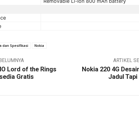
Removable Li-Ion 800 mAh battery
nce
e
 dan Spesifikasi
Nokia
EBELUMNYA
ARTIKEL S
 Lord of the Rings
Nokia 220 4G Desai
sedia Gratis
Jadul Tapi