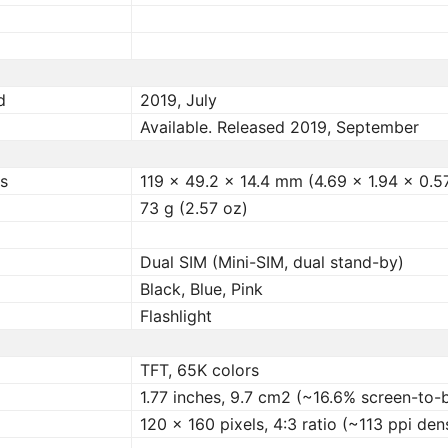
d
2019, July
Available. Released 2019, September
s
119 x 49.2 x 14.4 mm (4.69 x 1.94 x 0.57
73 g (2.57 oz)
Dual SIM (Mini-SIM, dual stand-by)
Black, Blue, Pink
Flashlight
TFT, 65K colors
1.77 inches, 9.7 cm2 (~16.6% screen-to-
120 x 160 pixels, 4:3 ratio (~113 ppi den