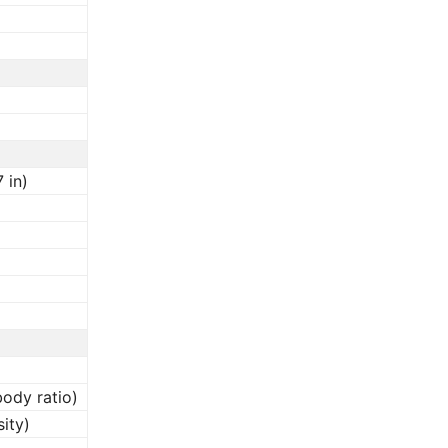
 in)
body ratio)
sity)