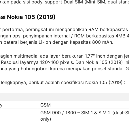
kkan pada sisi body, support Dual SIM (Mini-SIM, dual stan
asi Nokia 105 (2019)
r performa, perangkat ini mengandalkan RAM berkapasitas
ngan opsi penyimpanan internal / ROM berkapasitas 4MB
n baterai berjenis Li-Ion dengan kapasitas 800 mAh.
bagian multimedia, ada layar berukuran 1.77″ Inch dengan je
 Resolusi layarnya 120×160 pixels. Dan Nokia 105 (2019) in
una yang hobi ngobrol karena merupakan ponsel standar 
 lengkapnya, berikut adalah spesifikasi Nokia 105 (2019) :
gy
GSM
GSM 900 / 1800 – SIM 1 & SIM 2 (dual-
only)