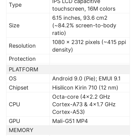
IPS LCD capacitive
Type
touchscreen, 16M colors
6.15 inches, 93.6 cm2
Size
(~84.2% screen-to-body
ratio)
1080 x 2312 pixels (~415 ppi
Resolution
density)
Protection
PLATFORM
OS
Android 9.0 (Pie); EMUI 9.1
Chipset
Hisilicon Kirin 710 (12 nm)
Octa-core (4×2.2 GHz
CPU
Cortex-A73 & 4×1.7 GHz
Cortex-A53)
GPU
Mali-G51 MP4
MEMORY