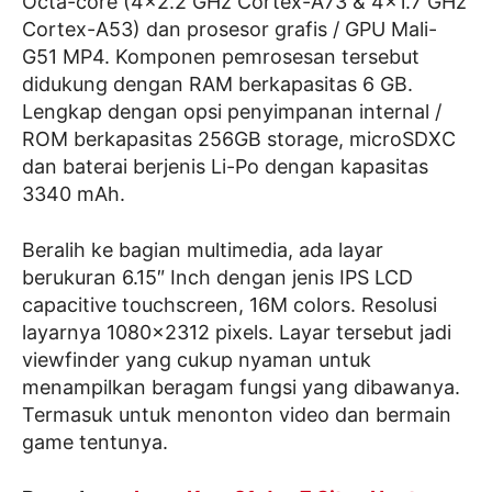
Octa-core (4×2.2 GHz Cortex-A73 & 4×1.7 GHz
Cortex-A53) dan prosesor grafis / GPU Mali-
G51 MP4. Komponen pemrosesan tersebut
didukung dengan RAM berkapasitas 6 GB.
Lengkap dengan opsi penyimpanan internal /
ROM berkapasitas 256GB storage, microSDXC
dan baterai berjenis Li-Po dengan kapasitas
3340 mAh.
Beralih ke bagian multimedia, ada layar
berukuran 6.15″ Inch dengan jenis IPS LCD
capacitive touchscreen, 16M colors. Resolusi
layarnya 1080×2312 pixels. Layar tersebut jadi
viewfinder yang cukup nyaman untuk
menampilkan beragam fungsi yang dibawanya.
Termasuk untuk menonton video dan bermain
game tentunya.