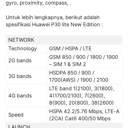
gyro, proximity, compass, .
Untuk lebih lengkapnya, berikut adalah
spesifikasi Huawei P30 lite New Edition :
NETWORK
Technology
GSM / HSPA / LTE
GSM 850 / 900 / 1800 / 1900
2G bands
– SIM 1 & SIM 2
HSDPA 850 / 900 /
3G bands
1700(AWS) / 1900 / 2100
LTE band 1(2100), 3(1800),
4G bands
4(1700/2100), 7(2600),
8(900), 20(800), 38(2600)
HSPA 42.2/5.76 Mbps, LTE-A
Speed
(2CA) Cat6 400/50 Mbps
LAUNCH