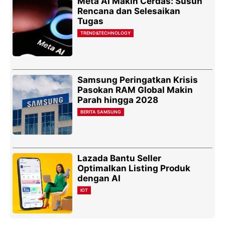
Meta AI Makin Cerdas: Susun
Rencana dan Selesaikan
Tugas
TREND&TECHNOLOGY
Samsung Peringatkan Krisis
Pasokan RAM Global Makin
Parah hingga 2028
BERITA SAMSUNG
Lazada Bantu Seller
Optimalkan Listing Produk
dengan AI
IOT