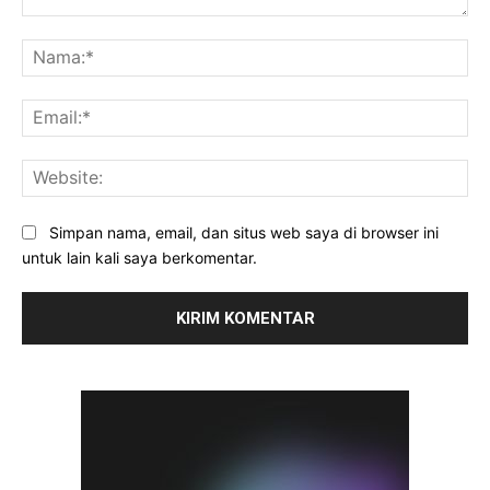
Komentar:
Na
Ema
Web
Simpan nama, email, dan situs web saya di browser ini
untuk lain kali saya berkomentar.