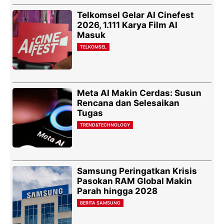
Telkomsel Gelar AI Cinefest
2026, 1.111 Karya Film AI
Masuk
TELKOMSEL
Meta AI Makin Cerdas: Susun
Rencana dan Selesaikan
Tugas
TREND&TECHNOLOGY
Samsung Peringatkan Krisis
Pasokan RAM Global Makin
Parah hingga 2028
BERITA SAMSUNG