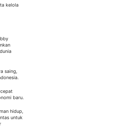
ta kelola
obby
ankan
dunia
a saing,
ndonesia.
rcepat
onomi baru.
man hidup,
intas untuk
r