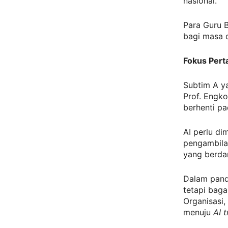
nasional.
Para Guru B
bagi masa 
Fokus Pert
Subtim A ya
Prof. Engko
berhenti p
AI perlu di
pengambila
yang berda
Dalam pand
tetapi baga
Organisasi,
menuju
AI 