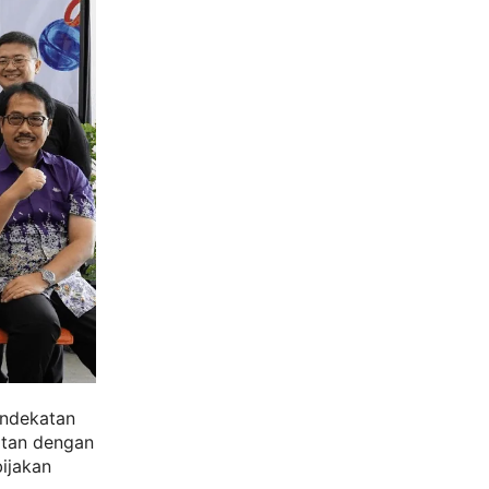
endekatan
itan dengan
bijakan