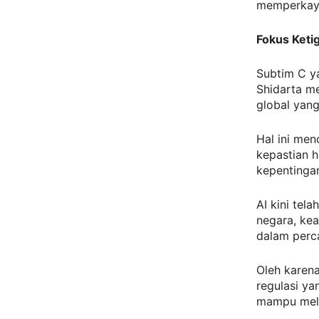
memperkaya
Fokus Ketig
Subtim C yan
Shidarta m
global yang
Hal ini men
kepastian h
kepentinga
AI kini tel
negara, kea
dalam perca
Oleh karena
regulasi ya
mampu meli