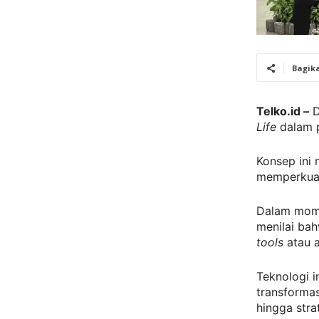
Bagik
Telko.id –
D
Life
dalam p
Konsep ini
memperkuat
Dalam mome
menilai ba
tools
atau a
Teknologi i
transformas
hingga stra