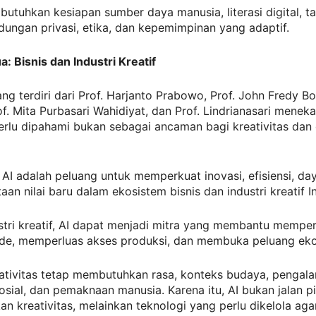
butuhkan kesiapan sumber daya manusia, literasi digital, ta
ndungan privasi, etika, dan kepemimpinan yang adaptif.
: Bisnis dan Industri Kreatif
ng terdiri dari Prof. Harjanto Prabowo, Prof. John Fredy B
of. Mita Purbasari Wahidiyat, dan Prof. Lindrianasari menek
rlu dipahami bukan sebagai ancaman bagi kreativitas dan 
 AI adalah peluang untuk memperkuat inovasi, efisiensi, day
aan nilai baru dalam ekosistem bisnis dan industri kreatif I
stri kreatif, AI dapat menjadi mitra yang membantu mempe
 ide, memperluas akses produksi, dan membuka peluang ek
ativitas tetap membutuhkan rasa, konteks budaya, pengala
sial, dan pemaknaan manusia. Karena itu, AI bukan jalan p
n kreativitas, melainkan teknologi yang perlu dikelola aga