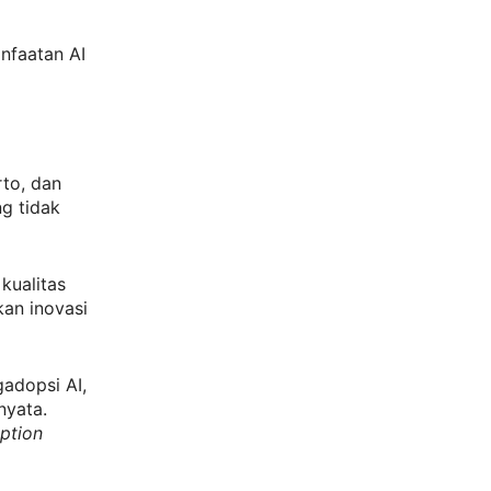
nfaatan AI
rto, dan
ng tidak
kualitas
an inovasi
adopsi AI,
nyata.
ption