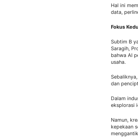
Hal ini mem
data, perli
Fokus Kedua
Subtim B ya
Saragih, Pr
bahwa AI pe
usaha.
Sebaliknya,
dan pencipt
Dalam indu
eksplorasi
Namun, kre
kepekaan so
menggantika