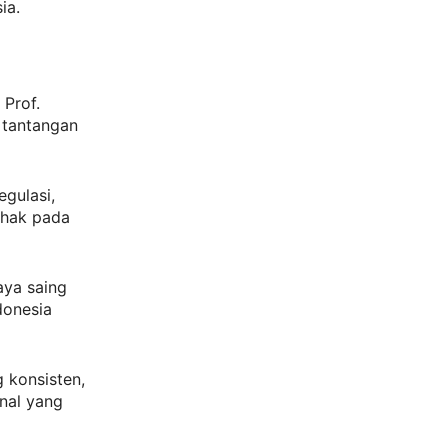
ia.
 Prof.
 tantangan
egulasi,
ihak pada
aya saing
donesia
 konsisten,
onal yang