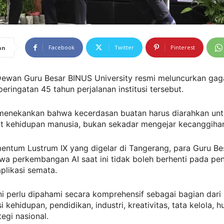
Facebook
Twitter
Pinterest
an
ewan Guru Besar BINUS University resmi meluncurkan ga
eringatan 45 tahun perjalanan institusi tersebut.
 menekankan bahwa kecerdasan buatan harus diarahkan un
 kehidupan manusia, bukan sekadar mengejar kecanggihan
ntum Lustrum IX yang digelar di Tangerang, para Guru Be
hwa perkembangan AI saat ini tidak boleh berhenti pada p
plikasi semata.
ni perlu dipahami secara komprehensif sebagai bagian dari
i kehidupan, pendidikan, industri, kreativitas, tata kelola, 
tegi nasional.