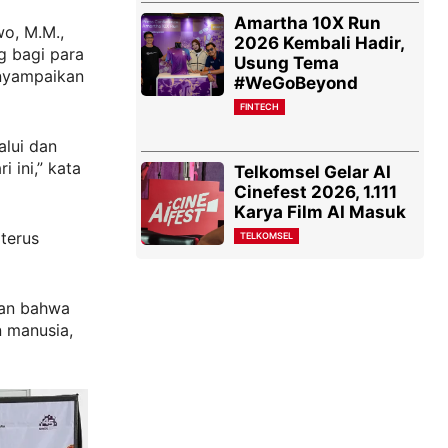
Amartha 10X Run
wo, M.M.,
2026 Kembali Hadir,
 bagi para
Usung Tema
enyampaikan
#WeGoBeyond
FINTECH
alui dan
 ini,” kata
Telkomsel Gelar AI
Cinefest 2026, 1.111
Karya Film AI Masuk
terus
TELKOMSEL
kan bahwa
n manusia,