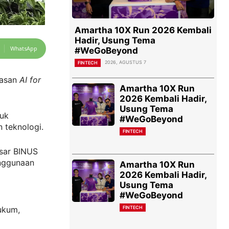
Amartha 10X Run 2026 Kembali
Hadir, Usung Tema
WhatsApp
#WeGoBeyond
2026, AGUSTUS 7
FINTECH
gasan
AI for
Amartha 10X Run
2026 Kembali Hadir,
Usung Tema
tuk
#WeGoBeyond
 teknologi.
FINTECH
sar BINUS
enggunaan
Amartha 10X Run
2026 Kembali Hadir,
Usung Tema
#WeGoBeyond
FINTECH
hukum,