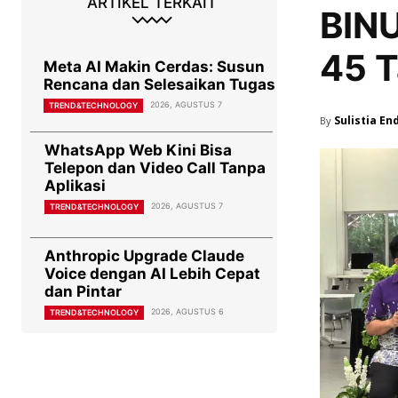
ARTIKEL TERKAIT
BINU
45 T
Meta AI Makin Cerdas: Susun
Rencana dan Selesaikan Tugas
2026, AGUSTUS 7
TREND&TECHNOLOGY
Sulistia En
By
WhatsApp Web Kini Bisa
Telepon dan Video Call Tanpa
Aplikasi
2026, AGUSTUS 7
TREND&TECHNOLOGY
Anthropic Upgrade Claude
Voice dengan AI Lebih Cepat
dan Pintar
2026, AGUSTUS 6
TREND&TECHNOLOGY