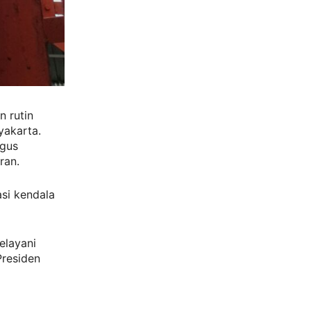
n rutin
yakarta.
igus
ran.
asi kendala
elayani
Presiden