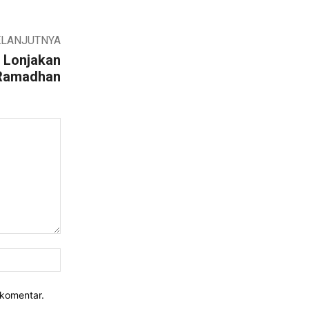
ELANJUTNYA
i Lonjakan
 Ramadhan
Website:
rkomentar.