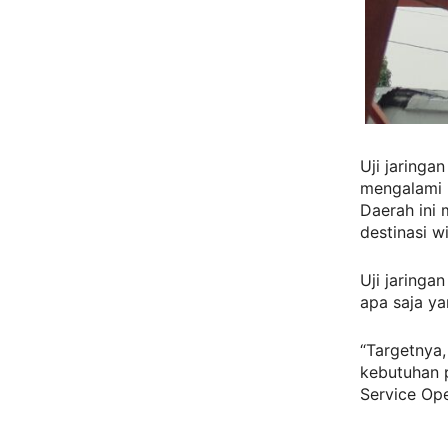
Uji jaringa
mengalami k
Daerah ini 
destinasi w
Uji jaringa
apa saja ya
“Targetnya
kebutuhan p
Service Op