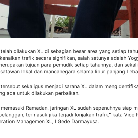
n telah dilakukan XL di sebagian besar area yang setiap tahu
enaikan trafik secara signifikan, salah satunya adalah Yog
merupakan tujuan para pemudik setiap tahunnya, dan sekal
isatawan lokal dan mancanegara selama libur panjang Leba
n tersebut sekaligus menjadi sarana XL dalam mengidentifik
ng ada untuk dilakukan perbaikan.
, memasuki Ramadan, jaringan XL sudah sepenuhnya siap m
elanggan, termasuk jika terjadi lonjakan trafik,” kata Vice 
eration Managemen XL, I Gede Darmayusa.