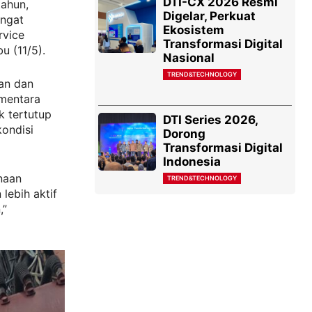
DTI-CX 2026 Resmi
tahun,
Digelar, Perkuat
angat
Ekosistem
rvice
Transformasi Digital
u (11/5).
Nasional
TREND&TECHNOLOGY
an dan
ementara
k tertutup
DTI Series 2026,
ondisi
Dorong
Transformasi Digital
Indonesia
unaan
TREND&TECHNOLOGY
lebih aktif
,”