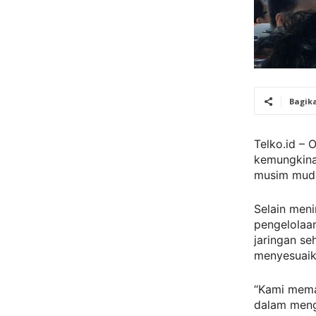
Bagik
Telko.id –
kemungkina
musim mudi
Selain men
pengelolaa
jaringan s
menyesuaika
“Kami mema
dalam meng