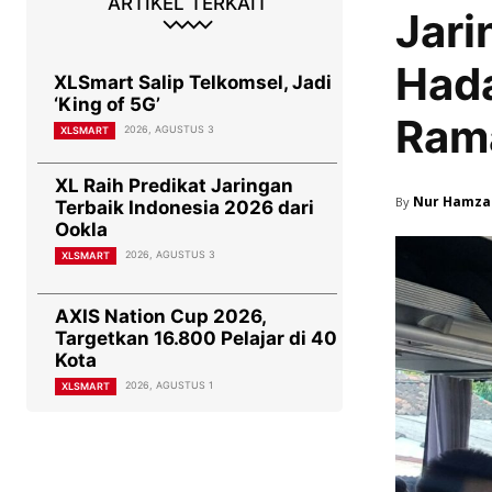
ARTIKEL TERKAIT
Jari
Hada
XLSmart Salip Telkomsel, Jadi
‘King of 5G’
Ram
2026, AGUSTUS 3
XLSMART
XL Raih Predikat Jaringan
Nur Hamza
By
Terbaik Indonesia 2026 dari
Ookla
2026, AGUSTUS 3
XLSMART
AXIS Nation Cup 2026,
Targetkan 16.800 Pelajar di 40
Kota
2026, AGUSTUS 1
XLSMART