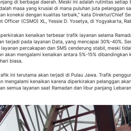
anjang di berbagai daerah. Meski ini adalah rutinitas setiap 
dalah masa yang krusial di mana puluhan juta pelanggan s
 koneksi dengan kualitas terbaik,” kata Direktur/Chief Se
Officer (CSMO) XL, Yessie D. Yosetya, di Yogyakarta, Rab
perkirakan kenaikan terbesar trafik layanan selama Ramad
an terjadi pada layanan Data, yang mencapai 30%-40%. S
k layanan percakapan dan SMS cenderung stabil, meski tida
n akan mengalami kenaikan antara 5%-15% dibandingkan k
hari biasa.
rafik ini terutama akan terjadi di Pulau Jawa. Trafik pengg
n mengalami kenaikan karena diperkirakan pelanggan akan 
n semua layanan saat Ramadan dan libur panjang Lebaran