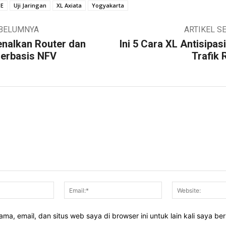
TE
Uji Jaringan
XL Axiata
Yogyakarta
EBELUMNYA
ARTIKEL S
enalkan Router dan
Ini 5 Cara XL Antisipas
Berbasis NFV
Trafik
Nama:*
Email:*
ma, email, dan situs web saya di browser ini untuk lain kali saya be