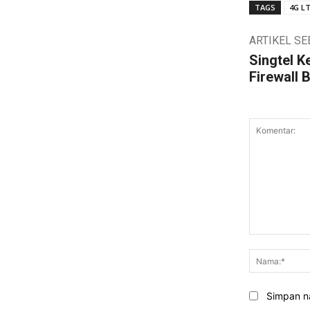
TAGS
4G L
ARTIKEL S
Singtel K
Firewall 
Komentar:
Simpan na