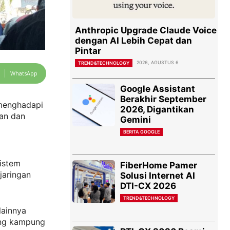
Anthropic Upgrade Claude Voice
dengan AI Lebih Cepat dan
Pintar
2026, AGUSTUS 6
TREND&TECHNOLOGY
WhatsApp
Google Assistant
Berakhir September
 menghadapi
2026, Digantikan
dan dan
Gemini
BERITA GOOGLE
istem
FiberHome Pamer
jaringan
Solusi Internet AI
DTI-CX 2026
TREND&TECHNOLOGY
lainnya
ang kampung