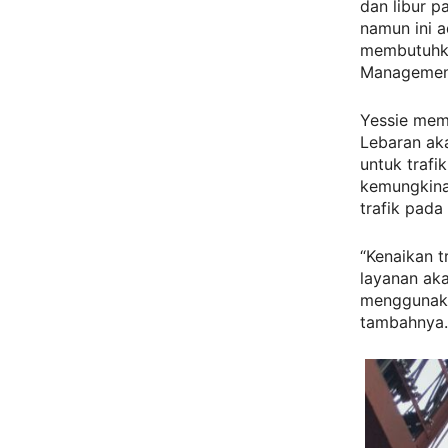
dan libur p
namun ini a
membutuhkan
Management 
Yessie mem
Lebaran ak
untuk trafi
kemungkina
trafik pada 
“Kenaikan t
layanan aka
menggunaka
tambahnya.