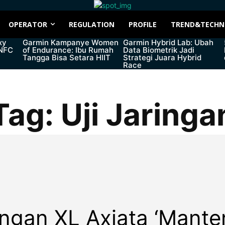
OPERATOR
REGULATION
PROFILE
TREND&TECHN
xy
Garmin Kampanye Women
Garmin Hybrid Lab: Ubah
 NFC
of Endurance: Ibu Rumah
Data Biometrik Jadi
Tangga Bisa Setara HIIT
Strategi Juara Hybrid
Race
Tag:
Uji Jaringa
ingan XL Axiata ‘Mante