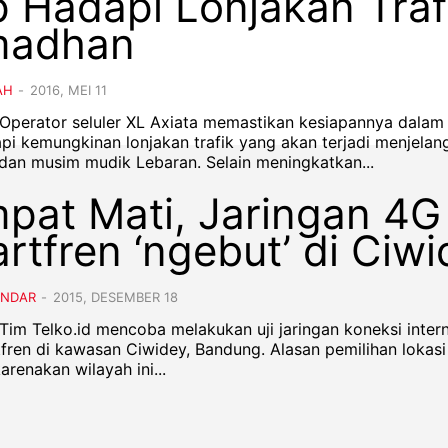
p Hadapi Lonjakan Traf
madhan
AH
-
2016, MEI 11
- Operator seluler XL Axiata memastikan kesiapannya dalam
i kemungkinan lonjakan trafik yang akan terjadi menjelan
Ramadan dan musim mudik Lebaran. Selain meningkatkan...
pat Mati, Jaringan 4G
rtfren ‘ngebut’ di Ciwi
ANDAR
-
2015, DESEMBER 18
- Tim Telko.id mencoba melakukan uji jaringan koneksi inter
fren di kawasan Ciwidey, Bandung. Alasan pemilihan lokasi 
arenakan wilayah ini...