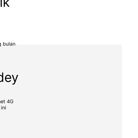
ik
g bulan
dey
net 4G
ini