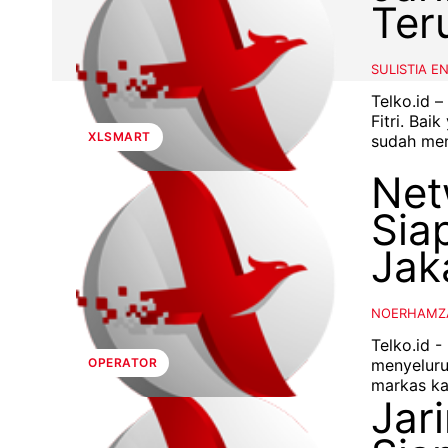
Ter
SULISTIA E
Telko.id –
Fitri. Ba
XLSMART
sudah men
Net
Sia
Jak
NOERHAMZ
Telko.id -
menyeluru
OPERATOR
markas kam
Jar