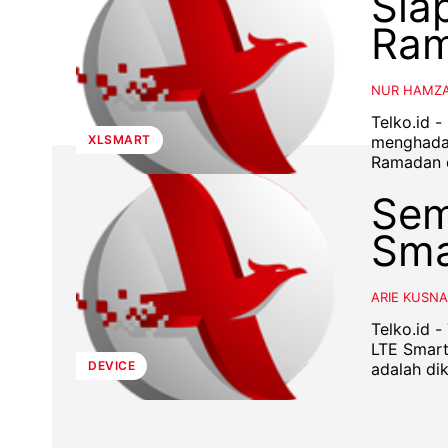
Sia
Ra
NUR HAMZ
Telko.id 
menghadap
XLSMART
Sem
Sma
ARIE KUSN
Telko.id 
LTE Smart
DEVICE
adalah dik