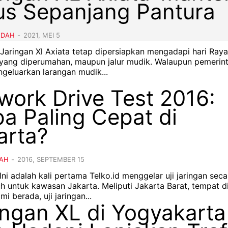
us Sepanjang Pantura
NDAH
-
2021, MEI 5
 Jaringan Xl Axiata tetap dipersiapkan mengadapi hari Raya
ik yang diperumahan, maupun jalur mudik. Walaupun pemerin
geluarkan larangan mudik...
work Drive Test 2016:
pa Paling Cepat di
arta?
AH
-
2016, SEPTEMBER 15
 Ini adalah kali pertama Telko.id menggelar uji jaringan seca
h untuk kawasan Jakarta. Meliputi Jakarta Barat, tempat 
i berada, uji jaringan...
ingan XL di Yogyakarta