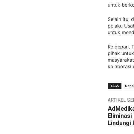
untuk berko
Selain itu,
pelaku Usa
untuk mendu
Ke depan, 
pihak untuk
masyarakat
kolaborasi
TAGS
Donas
ARTIKEL S
AdMedika
Eliminasi
Lindungi