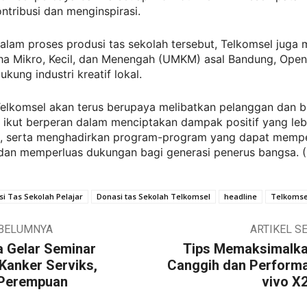
ntribusi dan menginspirasi.
 dalam proses produsi tas sekolah tersebut, Telkomsel juga 
ha Mikro, Kecil, dan Menengah (UMKM) asal Bandung, Open
kung industri kreatif lokal.
Telkomsel akan terus berupaya melibatkan pelanggan dan b
 ikut berperan dalam menciptakan dampak positif yang lebi
, serta menghadirkan program-program yang dapat memp
 dan memperluas dukungan bagi generasi penerus bangsa. (
i Tas Sekolah Pelajar
Donasi tas Sekolah Telkomsel
headline
Telkomse
EBELUMNYA
ARTIKEL S
 Gelar Seminar
Tips Memaksimalk
 Kanker Serviks,
Canggih dan Perform
 Perempuan
vivo X