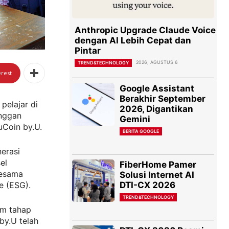
Anthropic Upgrade Claude Voice
dengan AI Lebih Cepat dan
Pintar
2026, AGUSTUS 6
TREND&TECHNOLOGY
erest
Google Assistant
Berakhir September
pelajar di
2026, Digantikan
anggan
Gemini
uCoin by.U.
BERITA GOOGLE
erasi
el
FiberHome Pamer
sesama
Solusi Internet AI
DTI-CX 2026
e (ESG).
TREND&TECHNOLOGY
am tahap
by.U telah