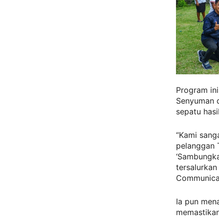
Program ini
Senyuman d
sepatu hasi
“Kami sanga
pelanggan 
‘Sambungka
tersalurkan
Communicati
Ia pun men
memastikan