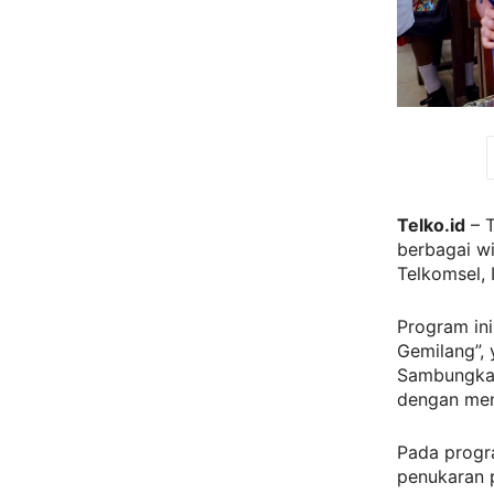
Telko.id
– T
berbagai wi
Telkomsel, 
Program in
Gemilang”, 
Sambungkan
dengan men
Pada progr
penukaran p