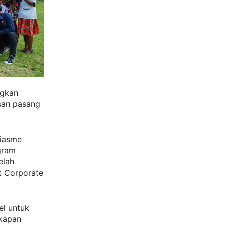
ngkan
san pasang
siasme
gram
elah
nt Corporate
el untuk
gkapan