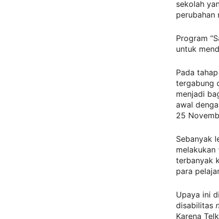
sekolah yan
perubahan n
Program “S
untuk mendu
Pada tahap 
tergabung 
menjadi bag
awal deng
25 Novembe
Sebanyak le
melakukan
terbanyak 
para pelaja
Upaya ini 
disabilitas
Karena Tel