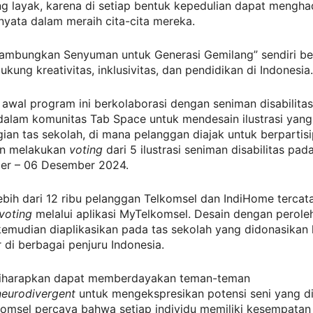
g layak, karena di setiap bentuk kepedulian dapat mengha
yata dalam meraih cita-cita mereka.
ambungkan Senyuman untuk Generasi Gemilang” sendiri be
kung kreativitas, inklusivitas, dan pendidikan di Indonesia.
awal program ini berkolaborasi dengan seniman disabilita
dalam komunitas Tab Space untuk mendesain ilustrasi yang
ian tas sekolah, di mana pelanggan diajak untuk berpartisi
an melakukan
voting
dari 5 ilustrasi seniman disabilitas pad
r – 06 Desember 2024.
bih dari 12 ribu pelanggan Telkomsel dan IndiHome tercat
voting
melalui aplikasi MyTelkomsel. Desain dengan perole
kemudian diaplikasikan pada tas sekolah yang didonasikan
r di berbagai penjuru Indonesia.
diharapkan dapat memberdayakan teman-teman
neurodivergent
untuk mengekspresikan potensi seni yang di
komsel percaya bahwa setiap individu memiliki kesempata