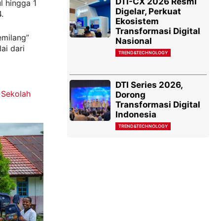
DTI-CX 2026 Resmi
ul hingga 1
Digelar, Perkuat
.
Ekosistem
Transformasi Digital
emilang”
Nasional
ai dari
TREND&TECHNOLOGY
DTI Series 2026,
 Sekolah
Dorong
Transformasi Digital
Indonesia
TREND&TECHNOLOGY