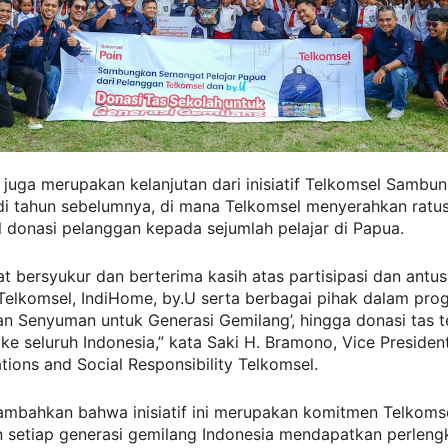
 juga merupakan kelanjutan dari inisiatif Telkomsel Sambu
i tahun sebelumnya, di mana Telkomsel menyerahkan ratu
l donasi pelanggan kepada sejumlah pelajar di Papua.
t bersyukur dan berterima kasih atas partisipasi dan antu
Telkomsel, IndiHome, by.U serta berbagai pihak dalam pro
n Senyuman untuk Generasi Gemilang’, hingga donasi tas t
 ke seluruh Indonesia,” kata Saki H. Bramono, Vice Preside
ons and Social Responsibility Telkomsel.
ambahkan bahwa inisiatif ini merupakan komitmen Telkoms
 setiap generasi gemilang Indonesia mendapatkan perlen