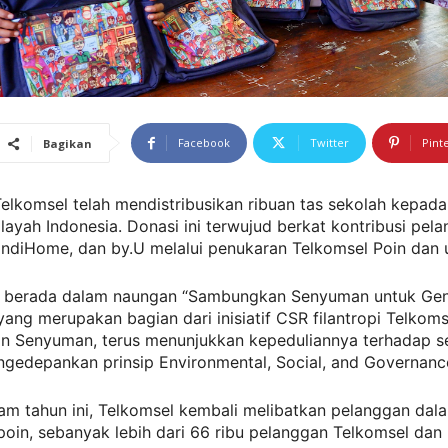
Facebook
Twitter
Pint
Bagikan
elkomsel telah mendistribusikan ribuan tas sekolah kepada 
layah Indonesia. Donasi ini terwujud berkat kontribusi pel
IndiHome, dan by.U melalui penukaran Telkomsel Poin dan 
i berada dalam naungan “Sambungkan Senyuman untuk Gen
yang merupakan bagian dari inisiatif CSR filantropi Telkoms
 Senyuman, terus menunjukkan kepeduliannya terhadap 
gedepankan prinsip Environmental, Social, and Governanc
am tahun ini, Telkomsel kembali melibatkan pelanggan dal
oin, sebanyak lebih dari 66 ribu pelanggan Telkomsel dan 