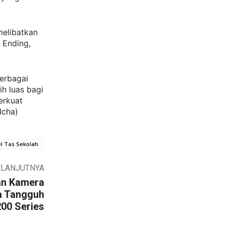
melibatkan
 Ending,
erbagai
h luas bagi
erkuat
Icha)
l Tas Sekolah
ELANJUTNYA
an Kamera
a Tangguh
200 Series