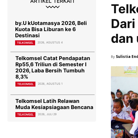
ARTIKEL TERKAIT
Telk
Dari
by.U kUotamasya 2026, Beli
Kuota Bisa Liburan ke 6
dan 
Destinasi
2026, AGUSTUS 4
TELKOMSEL
Sulistia En
By
Telkomsel Catat Pendapatan
Rp55,6 Triliun di Semester I
2026, Laba Bersih Tumbuh
8,3%
2026, AGUSTUS 1
TELKOMSEL
Telkomsel Latih Relawan
Muda Kesiapsiagaan Bencana
2026, JULI 29
TELKOMSEL