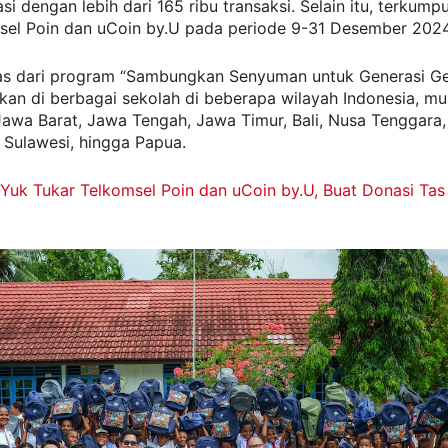
asi dengan lebih dari 165 ribu transaksi. Selain itu, terkump
msel Poin dan uCoin by.U pada periode 9-31 Desember 2024
 tas dari program “Sambungkan Senyuman untuk Generasi G
ukan di berbagai sekolah di beberapa wilayah Indonesia, mul
awa Barat, Jawa Tengah, Jawa Timur, Bali, Nusa Tenggara,
 Sulawesi, hingga Papua.
Yuk Tukar Telkomsel Poin dan uCoin by.U, Buat Donasi Tas