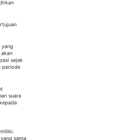
dirkan
rtujuan
s yang
 akan
pasi sejak
a periode
at
han suara
 kepada
miliki.
n yang sama