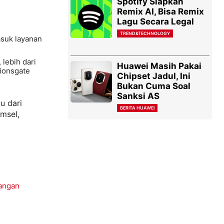
Spotify Siapkan
Remix AI, Bisa Remix
Lagu Secara Legal
TREND&TECHNOLOGY
suk layanan
lebih dari
Huawei Masih Pakai
Lionsgate
Chipset Jadul, Ini
Bukan Cuma Soal
Sanksi AS
u dari
BERITA HUAWEI
msel,
uangan