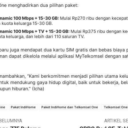
One menghadirkan dua pilihan paket:
namic 100 Mbps + 15-30 GB:
Mulai Rp270 ribu dengan kecepa
 kuota keluarga 15-30 GB.
namic 100 Mbps + TV + 15-30 GB:
Mulai Rp375 ribu dengan ke
ta keluarga, dan lebih dari 110 saluran TV.
baru juga mendapat dua kartu SIM gratis dan bebas biaya 
an dapat dikelola melalui aplikasi MyTelkomsel dengan sa
nambahkan, “Kami berkomitmen menjadi pilihan utama kel
ntuk mendukung gaya hidup digital, baik untuk bekerja, bela
pun hiburan.” (Icha)
ine
Paket IndiHome
Paket IndiHome dan Telkomsel One
Telkomsel One
EBELUMNYA
ARTIKEL S