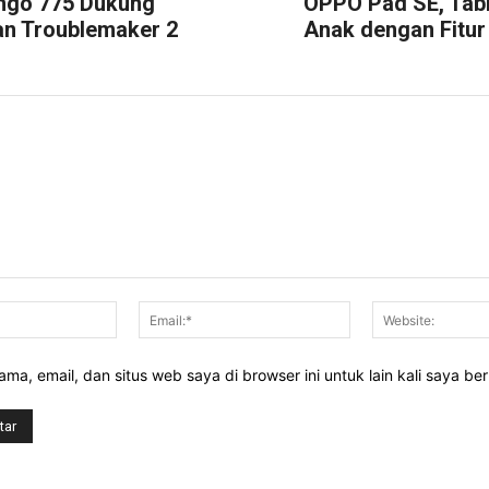
ngo 775 Dukung
OPPO Pad SE, Tab
an Troublemaker 2
Anak dengan Fitur
Nama:*
Email:*
ma, email, dan situs web saya di browser ini untuk lain kali saya be