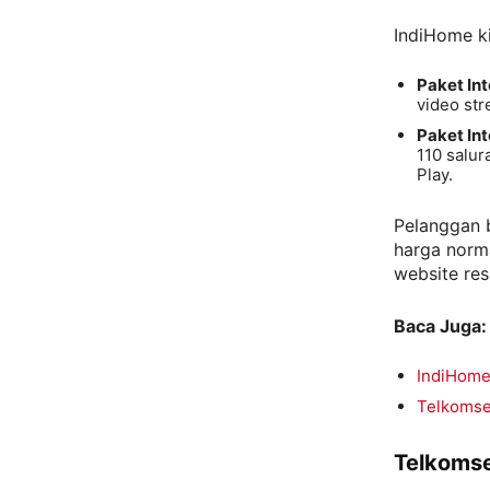
IndiHome k
Paket Int
video str
Paket In
110 salur
Play.
Pelanggan b
harga norm
website res
Baca Juga:
IndiHome
Telkomsel
Telkomse