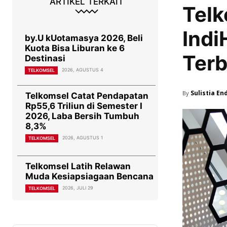
ARTIKEL TERKAIT
Telk
Indi
by.U kUotamasya 2026, Beli
Kuota Bisa Liburan ke 6
Terb
Destinasi
2026, AGUSTUS 4
TELKOMSEL
Sulistia En
By
Telkomsel Catat Pendapatan
Rp55,6 Triliun di Semester I
2026, Laba Bersih Tumbuh
8,3%
2026, AGUSTUS 1
TELKOMSEL
Telkomsel Latih Relawan
Muda Kesiapsiagaan Bencana
2026, JULI 29
TELKOMSEL