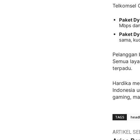
Telkomsel 
Paket Dy
Mbps dan
Paket Dy
sama, kuo
Pelanggan 
Semua layan
terpadu.
Hardika me
Indonesia u
gaming, mau
TAGS
headl
ARTIKEL S