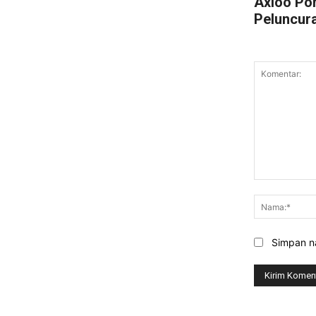
Axioo Po
Peluncur
Komentar:
Simpan na