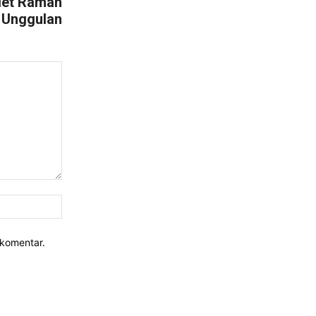
let Ramah
 Unggulan
Website:
rkomentar.