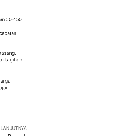
tan 50–150
cepatan
pasang.
tu tagihan
uarga
jar,
ELANJUTNYA