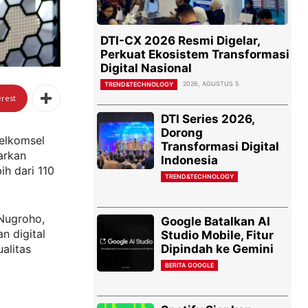
DTI-CX 2026 Resmi Digelar,
Perkuat Ekosistem Transformasi
Digital Nasional
2026, AGUSTUS 5
TREND&TECHNOLOGY
erest
DTI Series 2026,
Dorong
elkomsel
Transformasi Digital
arkan
Indonesia
ih dari 110
TREND&TECHNOLOGY
Nugroho,
Google Batalkan AI
n digital
Studio Mobile, Fitur
Dipindah ke Gemini
ualitas
BERITA GOOGLE