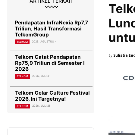
ARTIKEL TERKAIT
Telk
Lunc
Pendapatan InfraNexia Rp7,7
Triliun, Hasil Transformasi
unt
TelkomGroup
2026, AGUSTUS 4
TELKOM
Sulistia En
By
Telkom Catat Pendapatan
Rp75,9 Triliun di Semester I
2026
2026, JULI 31
TELKOM
Telkom Gelar Culture Festival
2026, Ini Targetnya!
2026, JULI 21
TELKOM