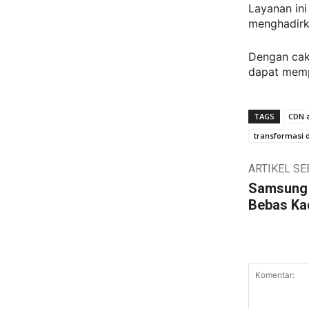
Layanan in
menghadirka
Dengan caku
dapat mempe
TAGS
CDN a
transformasi d
ARTIKEL S
Samsung 
Bebas Ka