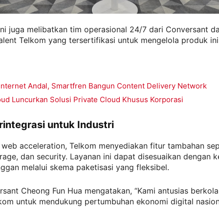
ini juga melibatkan tim operasional 24/7 dari Conversant d
lent Telkom yang tersertifikasi untuk mengelola produk ini
Internet Andal, Smartfren Bangun Content Delivery Network
oud Luncurkan Solusi Private Cloud Khusus Korporasi
rintegrasi untuk Industri
 web acceleration, Telkom menyediakan fitur tambahan sep
orage, dan security. Layanan ini dapat disesuaikan dengan 
nggan melalui skema paketisasi yang fleksibel.
sant Cheong Fun Hua mengatakan, “Kami antusias berkola
kom untuk mendukung pertumbuhan ekonomi digital nasiona