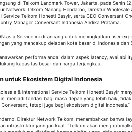
ngsung di Telkom Landmark Tower, Jakarta, pada Senin (23
ktur Network Telkom Nanang Hendarno, Direktur Wholesale 
al Service Telkom Honesti Basyir, serta CEO Conversant C
untry Manager Conversant Indonesia Andika Pratama.
N as a Service ini dirancang untuk meningkatkan user exp
ingan yang mencakup delapan kota besar di Indonesia dan 
menawarkan performa andal dalam aspek latency, availabilit
idukung kapasitas besar dan harga terjangkau.
 untuk Ekosistem Digital Indonesia
olesale & International Service Telkom Honesti Basyir men
 ini menjadi fondasi bagi masa depan yang lebih baik, tida
Conversant, tetapi juga bagi ekosistem digital Indonesia.”
darno, Direktur Network Telkom, menambahkan bahwa lay
 infrastruktur jaringan kuat. “Telkom akan mengoptimalka