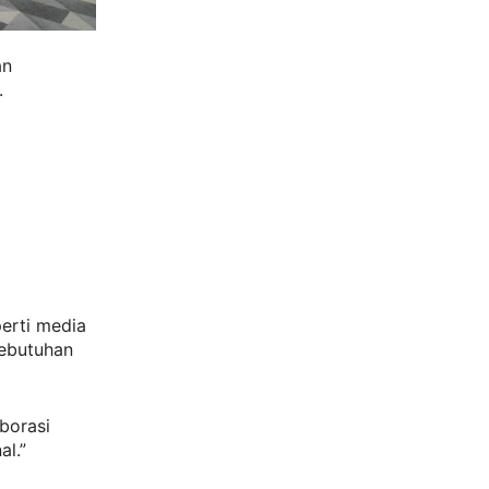
an
.
erti media
kebutuhan
borasi
l.”