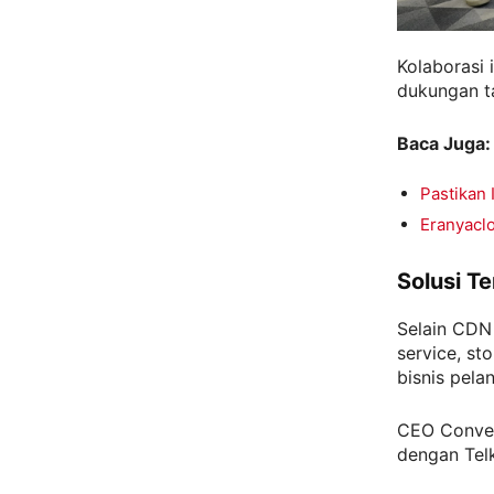
Kolaborasi 
dukungan ta
Baca Juga:
Pastikan 
Eranyacl
Solusi Te
Selain CDN
service, st
bisnis pela
CEO Conver
dengan Tel