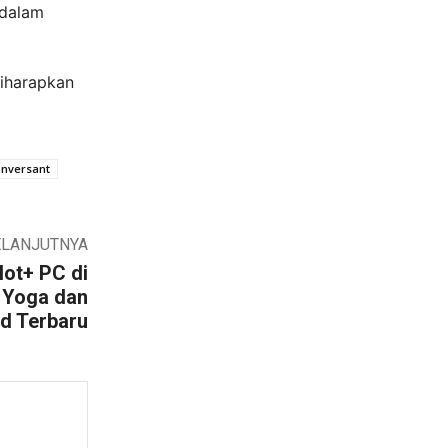
 dalam
diharapkan
onversant
ELANJUTNYA
lot+ PC di
 Yoga dan
d Terbaru