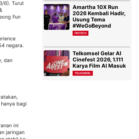
/6). Turut
Amartha 10X Run
&
2026 Kembali Hadir,
heong Fun
Usung Tema
#WeGoBeyond
FINTECH
erience
54 negara.
Telkomsel Gelar AI
Cinefest 2026, 1.111
y, dan
Karya Film AI Masuk
TELKOMSEL
yatakan,
k hanya bagi
anan ini
n jaringan