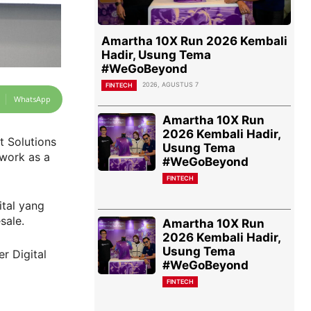
Amartha 10X Run 2026 Kembali
Hadir, Usung Tema
#WeGoBeyond
2026, AGUSTUS 7
FINTECH
WhatsApp
Amartha 10X Run
2026 Kembali Hadir,
 Solutions
Usung Tema
work as a
#WeGoBeyond
FINTECH
ital yang
sale.
Amartha 10X Run
2026 Kembali Hadir,
Usung Tema
r Digital
#WeGoBeyond
FINTECH