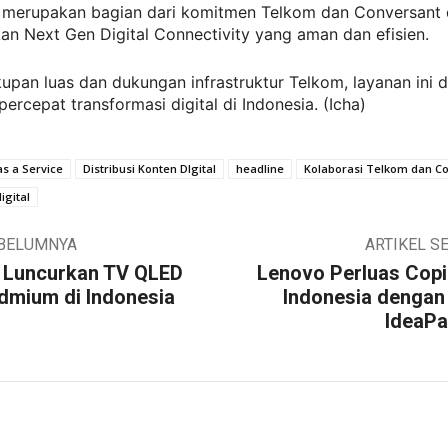
i merupakan bagian dari komitmen Telkom dan Conversant
n Next Gen Digital Connectivity yang aman dan efisien.
pan luas dan dukungan infrastruktur Telkom, layanan ini 
rcepat transformasi digital di Indonesia. (Icha)
s a Service
Distribusi Konten DIgital
headline
Kolaborasi Telkom dan C
igital
EBELUMNYA
ARTIKEL S
Luncurkan TV QLED
Lenovo Perluas Copi
dmium di Indonesia
Indonesia dengan
IdeaPa