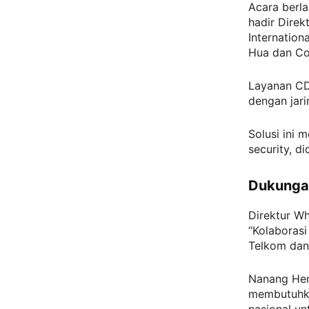
Acara berla
hadir Dire
Internation
Hua dan Co
Layanan CD
dengan jar
Solusi ini 
security, d
Dukungan
Direktur Wh
“Kolaborasi
Telkom dan 
Nanang Hen
membutuhkan