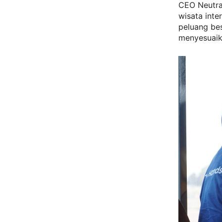
CEO Neutra
wisata inte
peluang be
menyesuaika