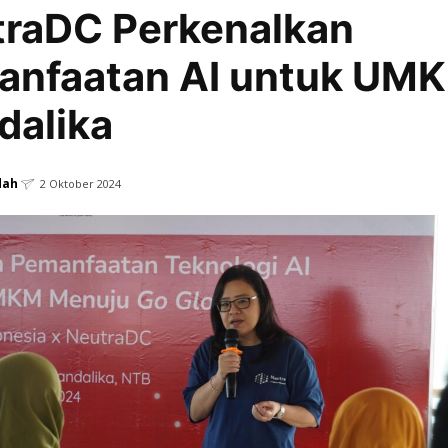
traDC Perkenalkan
anfaatan AI untuk UM
dalika
dah
2 Oktober 2024