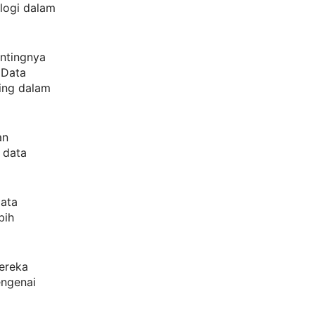
logi dalam
entingnya
 Data
ting dalam
an
 data
data
bih
ereka
engenai