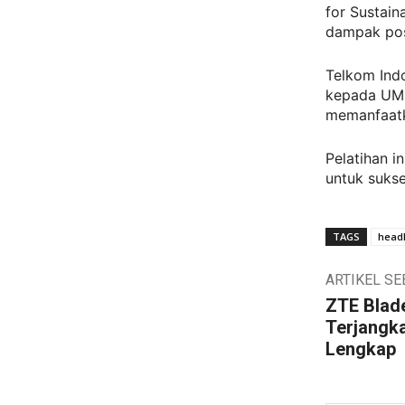
for Sustain
dampak pos
Telkom Ind
kepada UMK
memanfaatk
Pelatihan i
untuk sukse
TAGS
headl
ARTIKEL S
ZTE Blad
Terjangka
Lengkap