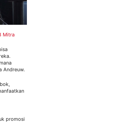
 Mitra
bisa
reka.
imana
a Andreuw.
mbok,
manfaatkan
suk promosi