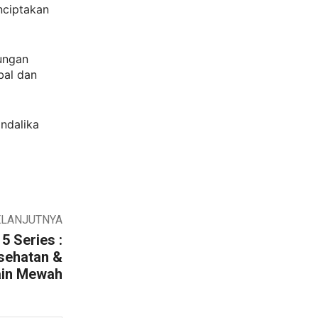
nciptakan
ungan
bal dan
ndalika
ELANJUTNYA
 Series :
sehatan &
ain Mewah