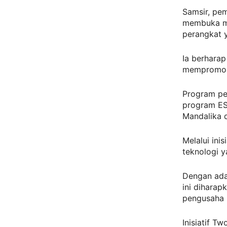
Samsir, pe
membuka ma
perangkat y
Ia berharap
mempromosi
Program pel
program ES
Mandalika d
Melalui in
teknologi y
Dengan ada
ini dihara
pengusaha l
Inisiatif 