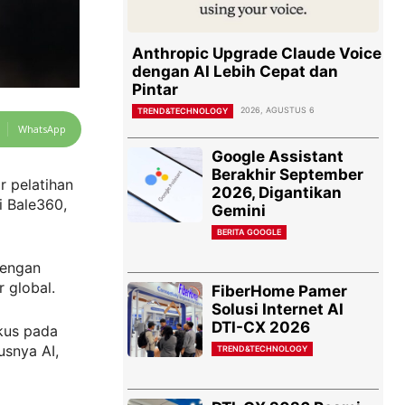
Anthropic Upgrade Claude Voice
dengan AI Lebih Cepat dan
Pintar
2026, AGUSTUS 6
TREND&TECHNOLOGY
WhatsApp
Google Assistant
Berakhir September
 pelatihan
2026, Digantikan
i Bale360,
Gemini
BERITA GOOGLE
dengan
 global.
FiberHome Pamer
Solusi Internet AI
DTI-CX 2026
kus pada
snya AI,
TREND&TECHNOLOGY