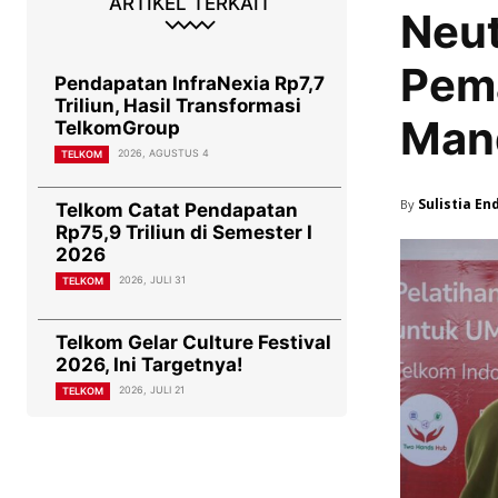
ARTIKEL TERKAIT
Neu
Pem
Pendapatan InfraNexia Rp7,7
Triliun, Hasil Transformasi
Man
TelkomGroup
2026, AGUSTUS 4
TELKOM
Sulistia En
By
Telkom Catat Pendapatan
Rp75,9 Triliun di Semester I
2026
2026, JULI 31
TELKOM
Telkom Gelar Culture Festival
2026, Ini Targetnya!
2026, JULI 21
TELKOM