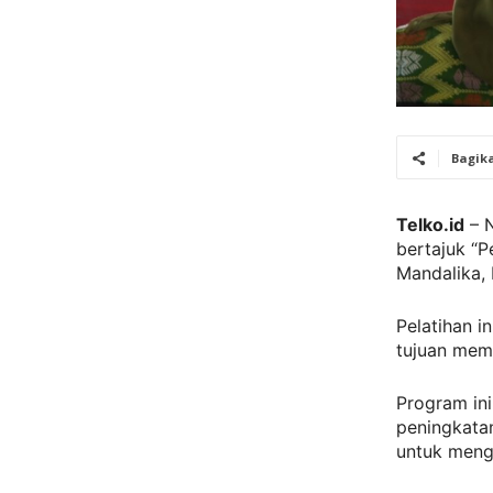
Bagik
Telko.id
– N
bertajuk “
Mandalika,
Pelatihan i
tujuan mem
Program ini
peningkata
untuk meng