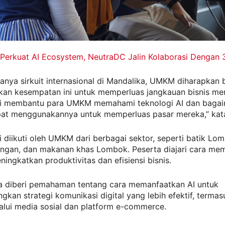
Perkuat AI Ecosystem, NeutraDC Jalin Kolaborasi Dengan 3
nya sirkuit internasional di Mandalika, UMKM diharapkan 
an kesempatan ini untuk memperluas jangkauan bisnis me
ini membantu para UMKM memahami teknologi AI dan baga
at menggunakannya untuk memperluas pasar mereka,” kat
ni diikuti oleh UMKM dari berbagai sektor, seperti batik Lo
tangan, dan makanan khas Lombok. Peserta diajari cara me
ningkatkan produktivitas dan efisiensi bisnis.
a diberi pemahaman tentang cara memanfaatkan AI untuk
an strategi komunikasi digital yang lebih efektif, terma
alui media sosial dan platform e-commerce.