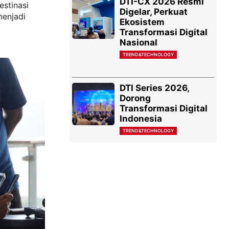
DTI-CX 2026 Resmi
stinasi
Digelar, Perkuat
menjadi
Ekosistem
Transformasi Digital
Nasional
TREND&TECHNOLOGY
DTI Series 2026,
Dorong
Transformasi Digital
Indonesia
TREND&TECHNOLOGY