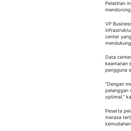
Pelatihan 
mendorong 
VP Busines
infrastrukt
center yang
mendukung 
Data cente
keamanan se
pengguna se
“Dengan me
pelanggan 
optimal,” ka
Peserta pel
merasa ter
kemudahan 