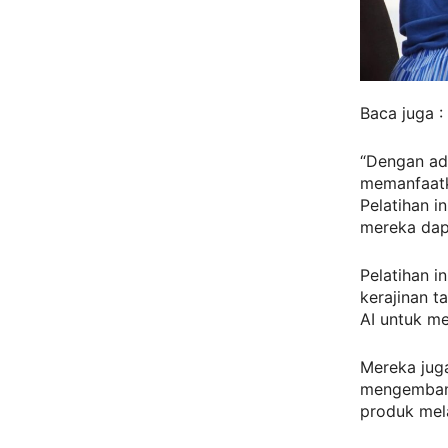
Baca juga :
“Dengan ada
memanfaatk
Pelatihan 
mereka dap
Pelatihan i
kerajinan 
AI untuk me
Mereka jug
mengembangk
produk mel