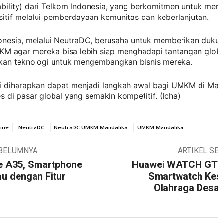
ability) dari Telkom Indonesia, yang berkomitmen untuk me
itif melalui pemberdayaan komunitas dan keberlanjutan.
onesia, melalui NeutraDC, berusaha untuk memberikan duk
M agar mereka bisa lebih siap menghadapi tantangan glo
an teknologi untuk mengembangkan bisnis mereka.
ni diharapkan dapat menjadi langkah awal bagi UMKM di Ma
s di pasar global yang semakin kompetitif. (Icha)
ine
NeutraDC
NeutraDC UMKM Mandalika
UMKM Mandalika
EBELUMNYA
ARTIKEL S
e A35, Smartphone
Huawei WATCH GT 5
u dengan Fitur
Smartwatch Ke
Olahraga Des