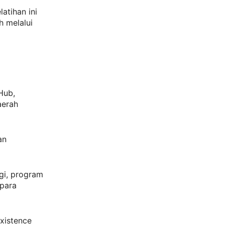
atihan ini
 melalui
Hub,
aerah
an
gi, program
 para
xistence