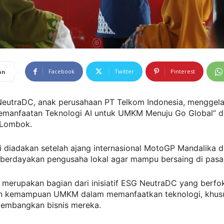
Facebook
Twitter
Pinterest
an
eutraDC, anak perusahaan PT Telkom Indonesia, menggelar
Pemanfaatan Teknologi AI untuk UMKM Menuju Go Global” d
 Lombok.
ni diadakan setelah ajang internasional MotoGP Mandalika 
berdayakan pengusaha lokal agar mampu bersaing di pasar
 merupakan bagian dari inisiatif ESG NeutraDC yang berfo
n kemampuan UMKM dalam memanfaatkan teknologi, khusu
embangkan bisnis mereka.