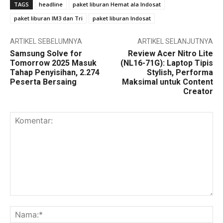
TAGS
headline
paket liburan Hemat ala Indosat
paket liburan IM3 dan Tri
paket liburan Indosat
ARTIKEL SEBELUMNYA
ARTIKEL SELANJUTNYA
Samsung Solve for
Review Acer Nitro Lite
Tomorrow 2025 Masuk
(NL16-71G): Laptop Tipis
Tahap Penyisihan, 2.274
Stylish, Performa
Peserta Bersaing
Maksimal untuk Content
Creator
Komentar:
Na