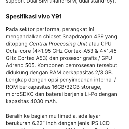
support Dual SIM (Nano-SIM, dual stand-by).
Spesifikasi vivo Y91
Pada sektor performa, perangkat ini
mengandalkan chipset Snapdragon 439 yang
ditopang
Central Processing Unit
atau CPU
Octa-core (4×1.95 GHz Cortex-A53 & 4×1.45
GHz Cortex A53) dan prosesor grafis / GPU
Adreno 505. Komponen pemrosesan tersebut
didukung dengan RAM berkapasitas 2/3 GB.
Lengkap dengan opsi penyimpanan internal /
ROM berkapasitas 16GB/32GB storage,
microSDXC dan baterai berjenis Li-Po dengan
kapasitas 4030 mAh.
Beralih ke bagian multimedia, ada layar
berukuran 6.22″ Inch dengan jenis IPS LCD