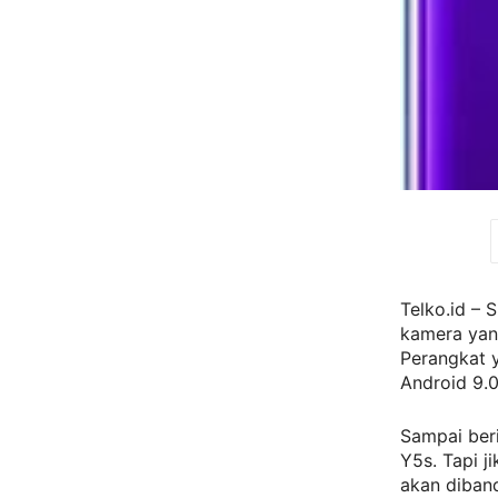
Telko.id –
kamera yan
Perangkat y
Android 9.0
Sampai beri
Y5s. Tapi j
akan diban