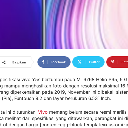
Facebook
Twitter
Pint
Bagikan
 Spesifikasi vivo Y5s bertumpu pada MT6768 Helio P65, 6 
g mampu menghasilkan foto dengan resolusi maksimal 16 
ang diperkenalkan pada 2019, November ini dibekali siste
 (Pie), Funtouch 9.2 dan layar berukuran 6.53″ Inch.
ta ini diturunkan,
Vivo
memang belum secara resmi merilis 
ika melihat dari spesifikasi yang ditawarkan, perangkat ini d
drol dengan harga [content-egg-block template=customiza