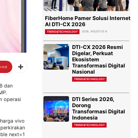
FiberHome Pamer Solusi Internet
AI DTI-CX 2026
2026, AGUSTUS 6
TREND&TECHNOLOGY
DTI-CX 2026 Resmi
Digelar, Perkuat
Ekosistem
Transformasi Digital
erest
Nasional
TREND&TECHNOLOGY
GB dan
MP.
DTI Series 2026,
m operasi
Dorong
Transformasi Digital
Indonesia
harga vivo
TREND&TECHNOLOGY
iperkirakan
ble next=1