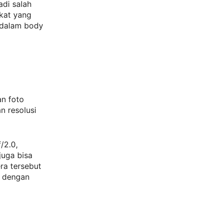
adi salah
gkat yang
 dalam body
an foto
n resolusi
/2.0,
juga bisa
ra tersebut
o dengan