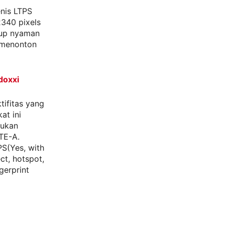
enis LTPS
2340 pixels
ukup nyaman
 menonton
doxxi
tifitas yang
at ini
kukan
TE-A.
PS(Yes, with
ct, hotspot,
gerprint