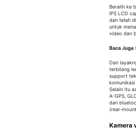
Beralih ke 
IPS LCD cap
dan telah d
untuk mena
video dan 
Baca Juga 
Dan layakny
terbilang l
support te
komunikasi
Selain itu 
A-GPS, GLON
dan bluetoo
(rear-mount
Kamera v