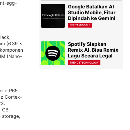
ent-egg-
Google Batalkan AI
Studio Mobile, Fitur
Dipindah ke Gemini
BERITA GOOGLE
lack,
mm (6.39 x
Spotify Siapkan
Remix AI, Bisa Remix
i komponen ,
Lagu Secara Legal
SIM (Nano-
TREND&TECHNOLOGY
elio P65
z Cortex-
C2.
 GB.
 storage,