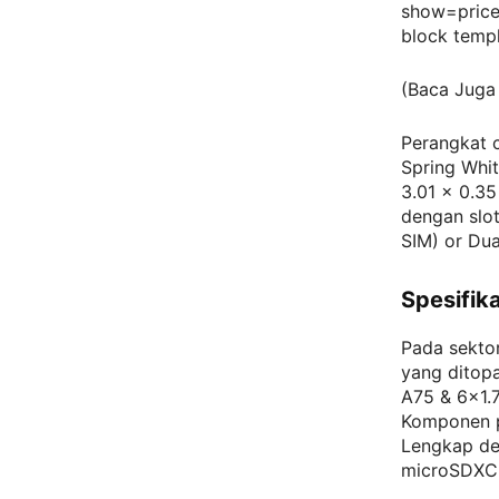
show=price
block temp
(Baca Juga
Perangkat c
Spring Whit
3.01 x 0.35
dengan slot
SIM) or Dua
Spesifik
Pada sekto
yang dito
A75 & 6×1.
Komponen p
Lengkap de
microSDXC 