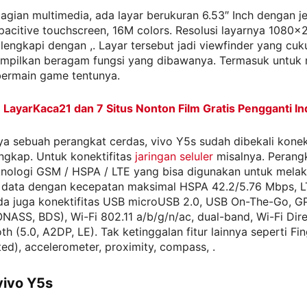
bagian multimedia, ada layar berukuran 6.53″ Inch dengan j
acitive touchscreen, 16M colors. Resolusi layarnya 1080×
ilengkapi dengan ,. Layar tersebut jadi viewfinder yang c
mpilkan beragam fungsi yang dibawanya. Termasuk untuk
bermain game tentunya.
:
LayarKaca21 dan 7 Situs Nonton Film Gratis Pengganti In
a sebuah perangkat cerdas, vivo Y5s sudah dibekali konek
engkap. Untuk konektifitas
jaringan seluler
misalnya. Perangk
knologi GSM / HSPA / LTE yang bisa digunakan untuk mela
 data dengan kecepatan maksimal HSPA 42.2/5.76 Mbps, L
ada juga konektifitas USB microUSB 2.0, USB On-The-Go, G
ASS, BDS), Wi-Fi 802.11 a/b/g/n/ac, dual-band, Wi-Fi Dire
th (5.0, A2DP, LE). Tak ketinggalan fitur lainnya seperti Fin
ed), accelerometer, proximity, compass, .
ivo Y5s