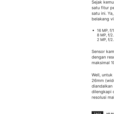
Sejak kemun
satu fitur 
satu ini. Y
belakang vi
16 MP, f/
8 MP, f/2
2 MP, f/2.
Sensor kam
dengan res
maksimal 1
Well, untuk
26mm (wide)
diandalkan 
dilengkapi
resolusi m
TAGS
HP Me