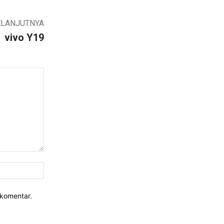
ELANJUTNYA
vivo Y19
Website:
rkomentar.