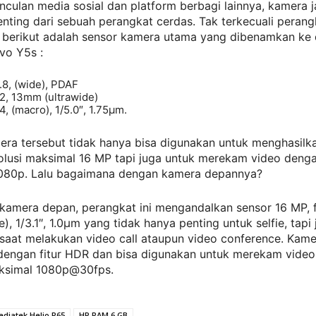
culan media sosial dan platform berbagi lainnya, kamera j
penting dari sebuah perangkat cerdas. Tak terkecuali peran
a, berikut adalah sensor kamera utama yang dibenamkan ke
vo Y5s :
1.8, (wide), PDAF
.2, 13mm (ultrawide)
4, (macro), 1/5.0″, 1.75µm.
era tersebut tidak hanya bisa digunakan untuk menghasilk
olusi maksimal 16 MP tapi juga untuk merekam video denga
080p. Lalu bagaimana dengan kamera depannya?
 kamera depan, perangkat ini mengandalkan sensor 16 MP, f
, 1/3.1″, 1.0µm yang tidak hanya penting untuk selfie, tapi 
saat melakukan video call ataupun video conference. Kame
 dengan fitur HDR dan bisa digunakan untuk merekam vide
aksimal 1080p@30fps.
diatek Helio P65
HP RAM 6 GB