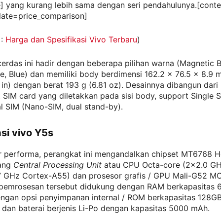
] yang kurang lebih sama dengan seri pendahulunya.[cont
late=price_comparison]
 :
Harga dan Spesifikasi Vivo Terbaru
)
erdas ini hadir dengan beberapa pilihan warna (Magnetic B
e, Blue) dan memiliki body berdimensi 162.2 x 76.5 x 8.9 
 in) dengan berat 193 g (6.81 oz). Desainnya dibangun dar
 SIM card yang diletakkan pada sisi body, support Single 
l SIM (Nano-SIM, dual stand-by).
asi vivo Y5s
r performa, perangkat ini mengandalkan chipset MT6768 H
pang
Central Processing Unit
atau CPU Octa-core (2×2.0 GH
7 GHz Cortex-A55) dan prosesor grafis / GPU Mali-G52 M
emrosesan tersebut didukung dengan RAM berkapasitas 6
ngan opsi penyimpanan internal / ROM berkapasitas 128GB
dan baterai berjenis Li-Po dengan kapasitas 5000 mAh.