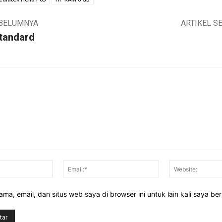
EBELUMNYA
ARTIKEL S
Standard
Nama:*
Email:*
ma, email, dan situs web saya di browser ini untuk lain kali saya be