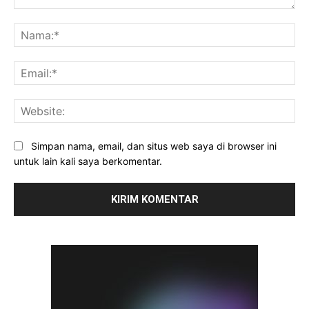
Komentar:
Na
Ema
Web
Simpan nama, email, dan situs web saya di browser ini
untuk lain kali saya berkomentar.