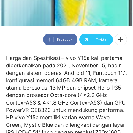
Facebook
Twitter
Harga dan Spesifikasi – vivo Y15a kali pertama
diperkenalkan pada 2021, November 15, hadir
dengan sistem operasi Android 11, Funtouch 11.1,
konfigurasi memori 64GB 4GB RAM, kamera
utama beresolusi 13 MP dan chipset Helio P35
dengan prosesor Octa-core (4×2.3 GHz
Cortex-A53 & 4×1.8 GHz Cortex-A53) dan GPU
PowerVR GE8320 untuk mendukung performa.
HP vivo Y15a memiliki varian warna Wave
Green, Mystic Blue dan dilengkapi dengan layar
IPS LCD-6.51″ Inch dengan resolusi 720×1600