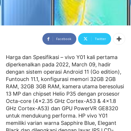
Facebook
Twitter
Harga dan Spesifikasi – vivo Y01 kali pertama
diperkenalkan pada 2022, March 09, hadir
dengan sistem operasi Android 11 (Go edition),
Funtouch 11.1, konfigurasi memori 32GB 2GB
RAM, 32GB 3GB RAM, kamera utama beresolusi
13 MP dan chipset Helio P35 dengan prosesor
Octa-core (4×2.35 GHz Cortex-A53 & 4×1.8
GHz Cortex-A53) dan GPU PowerVR GE8320
untuk mendukung performa. HP vivo Y01
memiliki varian warna Sapphire Blue, Elegant
Black dan dilengkapi dengan layar IPS LCD-