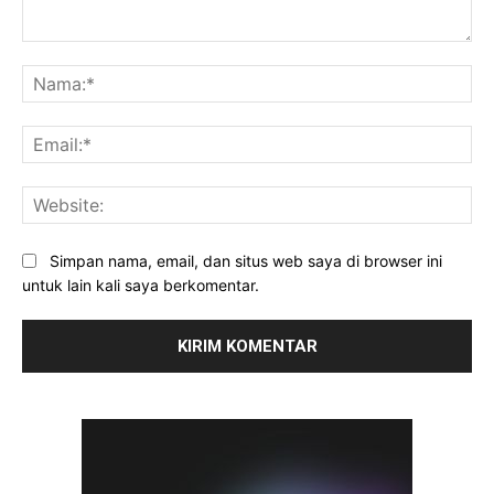
Komentar:
Na
Ema
Web
Simpan nama, email, dan situs web saya di browser ini
untuk lain kali saya berkomentar.