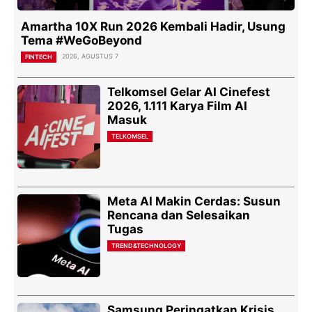
Amartha 10X Run 2026 Kembali Hadir, Usung
Tema #WeGoBeyond
2026, AGUSTUS 7
FINTECH
Telkomsel Gelar AI Cinefest
2026, 1.111 Karya Film AI
Masuk
TELKOMSEL
Meta AI Makin Cerdas: Susun
Rencana dan Selesaikan
Tugas
TREND&TECHNOLOGY
Samsung Peringatkan Krisis