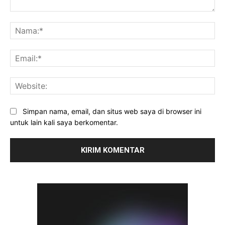
Komentar:
Na
Ema
Web
Simpan nama, email, dan situs web saya di browser ini
untuk lain kali saya berkomentar.