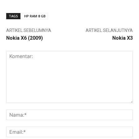
TAGS
HP RAM 8 GB
ARTIKEL SEBELUMNYA
ARTIKEL SELANJUTNYA
Nokia X6 (2009)
Nokia X3
Komentar:
Na
Ema