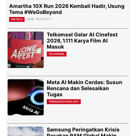
Amartha 10X Run 2026 Kembali Hadir, Usung
Tema #WeGoBeyond
2026, AGUSTUS 7
FINTECH
Telkomsel Gelar AI Cinefest
2026, 1.111 Karya Film AI
Masuk
TELKOMSEL
Meta AI Makin Cerdas: Susun
Rencana dan Selesaikan
Tugas
TREND&TECHNOLOGY
Samsung Peringatkan Krisis
Pasokan RAM Global Makin