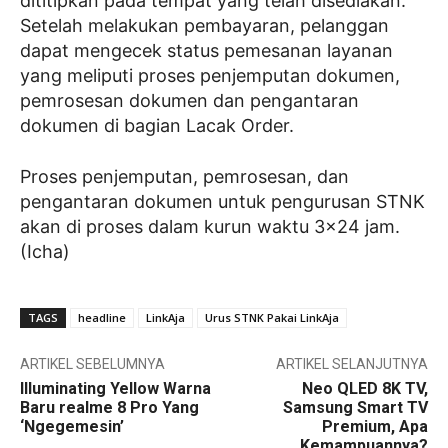
dititipkan pada tempat yang telah disediakan.
Setelah melakukan pembayaran, pelanggan
dapat mengecek status pemesanan layanan
yang meliputi proses penjemputan dokumen,
pemrosesan dokumen dan pengantaran
dokumen di bagian Lacak Order.
Proses penjemputan, pemrosesan, dan
pengantaran dokumen untuk pengurusan STNK
akan di proses dalam kurun waktu 3×24 jam.
(Icha)
TAGS
headline
LinkAja
Urus STNK Pakai LinkAja
ARTIKEL SEBELUMNYA
ARTIKEL SELANJUTNYA
Illuminating Yellow Warna
Neo QLED 8K TV,
Baru realme 8 Pro Yang
Samsung Smart TV
‘Ngegemesin’
Premium, Apa
Kemampuannya?