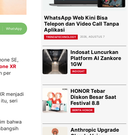
WhatsApp Web Kini Bisa
Telepon dan Video Call Tanpa
WhatsApp
Aplikasi
2026, AGUSTUS 7
TREND&TECHNOLOGY
Indosat Luncurkan
Platform AI Zankore
hone SE,
1GW
one XR
INDOSAT
n per
HONOR Tebar
 XR menjadi
Diskon Besar Saat
tu, seri
Festival 8.8
BERITA HONOR
aim bahwa
mbangsih
Anthropic Upgrade