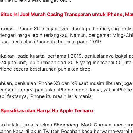
an iPhone XS Max sangat kecil.
:
Situs Ini Jual Murah Casing Transparan untuk iPhone, Ma
ormasi, iPhone XR menjadi satu dari tiga iPhone yang dirili
dengan harga lebih terjangkau. Namun, pengamat Ming-Ch
an, penjualan iPhone itu tak laku pada 2019.
kakan, pada kuartal pertama I-2019, penjualannya bakal a
24 juta unit, lebih rendah dari 2018 yang mencapai 50 juta 
Phone secara keseluruhan pun akan drop.
kan, penjualan iPhone XS dan XR saat musim liburan juga 
engan proporsi penjualan iPhone model lama, yakni iPhone
api faktanya, iPhone itu masih laris manis.
:
Spesifikasi dan Harga Hp Apple Terbaru
}
ktu lalu, jurnalis tekno
Bloomberg
, Mark Gurman, mengun
ahan kaca di akun Twitter. Pecahan kaca berwarna-warni t