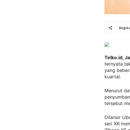
Bagik
Telko.id, J
ternyata ta
yang beber
kuartal.
Menurut dat
penyumbang
tersebut me
Dilansir
Ub
seri XR me