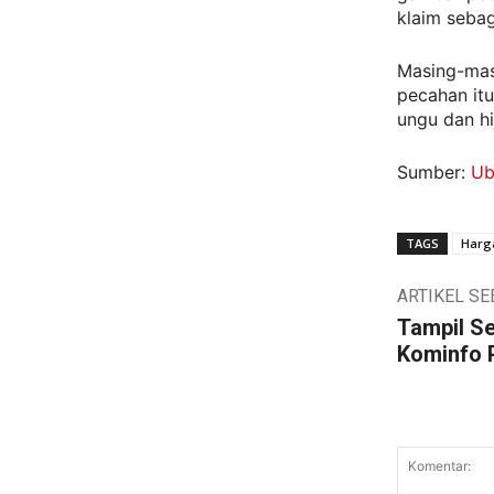
klaim sebag
Masing-masi
pecahan itu
ungu dan h
Sumber:
Ub
TAGS
Harga
ARTIKEL S
Tampil Se
Kominfo 