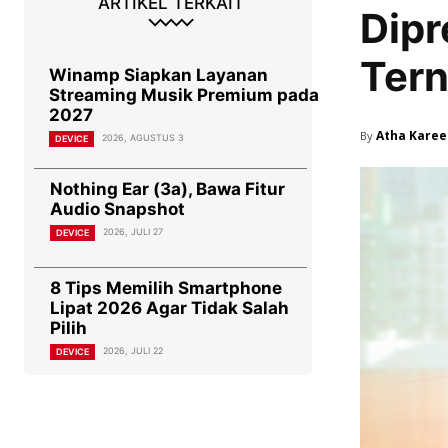
ARTIKEL TERKAIT
Dipr
Tern
Winamp Siapkan Layanan
Streaming Musik Premium pada
2027
Atha Kare
By
2026, AGUSTUS 3
DEVICE
Nothing Ear (3a), Bawa Fitur
Audio Snapshot
2026, JULI 27
DEVICE
8 Tips Memilih Smartphone
Lipat 2026 Agar Tidak Salah
Pilih
2026, JULI 22
DEVICE