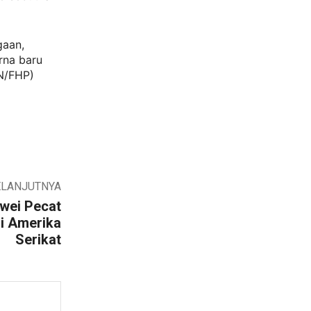
gaan,
rna baru
SN/FHP)
ELANJUTNYA
wei Pecat
i Amerika
Serikat