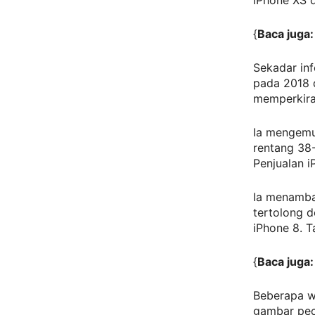
iPhone XS d
{
Baca juga
Sekadar inf
pada 2018 
memperkirak
Ia mengemu
rentang 38-
Penjualan i
Ia menambah
tertolong d
iPhone 8. T
{
Baca juga
Beberapa wa
gambar pec