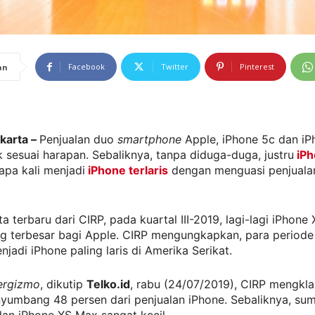
Facebook
Twitter
Pinterest
an
akarta –
Penjualan duo
smartphone
Apple, iPhone 5c dan iP
k sesuai harapan. Sebaliknya, tanpa diduga-duga, justru
iPh
apa kali menjadi
iPhone terlaris
dengan menguasi penjuala
a terbaru dari CIRP, pada kuartal III-2019, lagi-lagi iPhone
 terbesar bagi Apple. CIRP mengungkapkan, para periode i
njadi iPhone paling laris di Amerika Serikat.
ergizmo
, dikutip
Telko.id
, rabu (24/07/2019), CIRP mengkl
nyumbang 48 persen dari penjualan iPhone. Sebaliknya, su