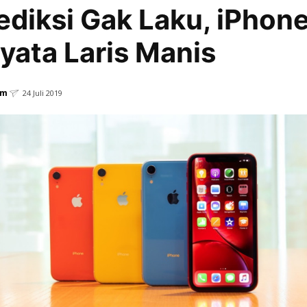
ediksi Gak Laku, iPhon
yata Laris Manis
em
24 Juli 2019