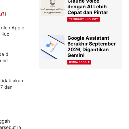
Claude Voice
dengan AI Lebih
Cepat dan Pintar
u?
}
TREND&TECHNOLOGY
s oleh Apple
i Kuo
Google Assistant
Berakhir September
2026, Digantikan
da di
Gemini
unit.
BERITA GOOGLE
tidak akan
 7 dan
ggah
ersebut ia