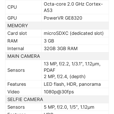
Octa-core 2.0 GHz Cortex-
CPU
A53
GPU
PowerVR GE8320
MEMORY
Card slot
microSDXC (dedicated slot)
RAM
3 GB
Internal
32GB 3GB RAM
MAIN CAMERA
13 MP, f/2.2, 1/3.1″, 1.12µm,
Sensors
PDAF
2 MP, f/2.4, (depth)
Features
LED flash, HDR, panorama
Video
1080p@30fps
SELFIE CAMERA
Sensors
5 MP, f/2.0, 1/5″, 1.12µm