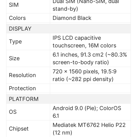
Dual SIM (Nano-SIM, dual
SIM
stand-by)
Colors
Diamond Black
DISPLAY
IPS LCD capacitive
Type
touchscreen, 16M colors
6.1 inches, 91.3 cm2 (~80.3%
Size
screen-to-body ratio)
720 x 1560 pixels, 19.5:9
Resolution
ratio (~282 ppi density)
Protection
PLATFORM
Android 9.0 (Pie); ColorOS
OS
6.1
Mediatek MT6762 Helio P22
Chipset
(12 nm)