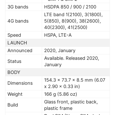
3G bands
HSDPA 850 / 900 / 2100
LTE band 1(2100), 3(1800),
4G bands
5(850), 8(900), 38(2600),
40(2300), 41(2500)
Speed
HSPA, LTE-A
LAUNCH
Announced
2020, January
Available. Released 2020,
Status
January
BODY
154.3 x 73.7 x 8.5 mm (6.07
Dimensions
x 2.90 x 0.33 in)
Weight
166 g (5.86 oz)
Glass front, plastic back,
Build
plastic frame