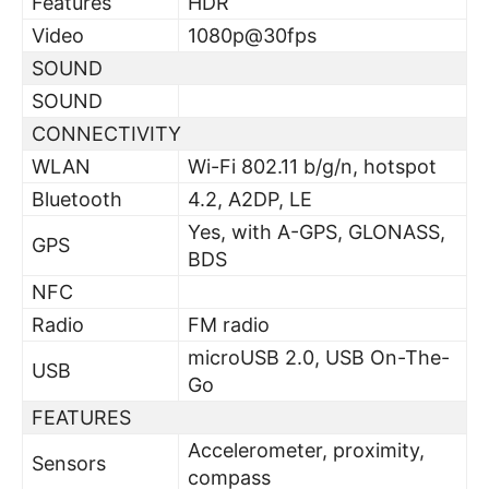
Features
HDR
Video
1080p@30fps
SOUND
SOUND
CONNECTIVITY
WLAN
Wi-Fi 802.11 b/g/n, hotspot
Bluetooth
4.2, A2DP, LE
Yes, with A-GPS, GLONASS,
GPS
BDS
NFC
Radio
FM radio
microUSB 2.0, USB On-The-
USB
Go
FEATURES
Accelerometer, proximity,
Sensors
compass