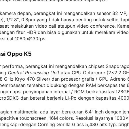
 kamera depan, perangkat ini mengandalkan sensor 32 MP, f
, 1/2.8″, 0.8µm yang tidak hanya penting untuk selfie, tapi
saat melakukan video call ataupun video conference. Kame
 dengan fitur HDR dan bisa digunakan untuk merekam vide
aksimal 1080p@30fps.
asi Oppo K5
r performa, perangkat ini mengandalkan chipset Snapdrag
pang
Central Processing Unit
atau CPU Octa-core (2×2.2 GH
8 GHz Kryo 470 Silver) dan prosesor grafis / GPU Adreno 
emrosesan tersebut didukung dengan RAM berkapasitas 6
ngan opsi penyimpanan internal / ROM berkapasitas 128
icroSDXC dan baterai berjenis Li-Po dengan kapasitas 400
bagian multimedia, ada layar berukuran 6.4″ Inch dengan jen
acitive touchscreen, 16M colors. Resolusi layarnya 1080×
ilengkapi dengan Corning Gorilla Glass 5,430 nits typ. brig