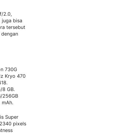
/2.0,
 juga bisa
ra tersebut
o dengan
on 730G
z Kryo 470
618.
/8 GB.
GB/256GB
0 mAh.
is Super
2340 pixels
htness