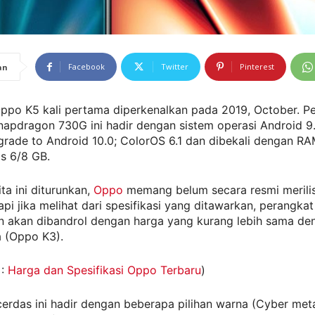
Facebook
Twitter
Pinterest
an
Oppo K5 kali pertama diperkenalkan pada 2019, October. P
apdragon 730G ini hadir dengan sistem operasi Android 9.0
grade to Android 10.0; ColorOS 6.1 dan dibekali dengan R
s 6/8 GB.
ta ini diturunkan,
Oppo
memang belum secara resmi merili
pi jika melihat dari spesifikasi yang ditawarkan, perangkat 
n akan dibandrol dengan harga yang kurang lebih sama den
 (Oppo K3).
 :
Harga dan Spesifikasi Oppo Terbaru
)
erdas ini hadir dengan beberapa pilihan warna (Cyber ​​met