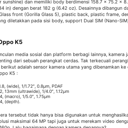
ar sunshine) dan memiliki body berdimensi 158.7 x 75.2 x 
34 in) dengan berat 182 g (6.42 oz). Desainnya dibangun da
ass front (Gorilla Glass 5), plastic back, plastic frame, de
ng diletakkan pada sisi body, support Dual SIM (Nano-SIM,
Oppo K5
culan media sosial dan platform berbagi lainnya, kamera j
penting dari sebuah perangkat cerdas. Tak terkecuali peran
a, berikut adalah sensor kamera utama yang dibenamkan ke
ppo K5 :
1.8, (wide), 1/1.72″, 0.8µm, PDAF
.2, 13mm (ultrawide), 1/4.0″, 1.12µm
.4, (macro), 1/5.0″, 1.75µm
4, (depth).
era tersebut tidak hanya bisa digunakan untuk menghasilk
olusi maksimal 64 MP tapi juga untuk merekam video denga
160p. Lalu bagaimana dengan kamera depannya?