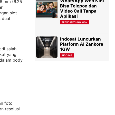
WhatsApp Web Kini
8.6 mm (6.25
Bisa Telepon dan
ri
Video Call Tanpa
ngan slot
Aplikasi
 dual
TREND&TECHNOLOGY
Indosat Luncurkan
Platform AI Zankore
adi salah
1GW
gkat yang
INDOSAT
 dalam body
an foto
n resolusi