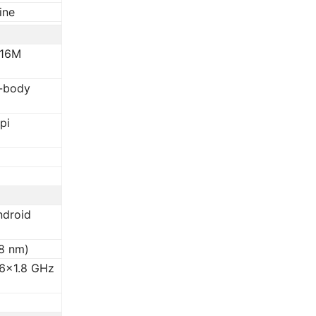
ine
 16M
o-body
pi
ndroid
8 nm)
 6×1.8 GHz