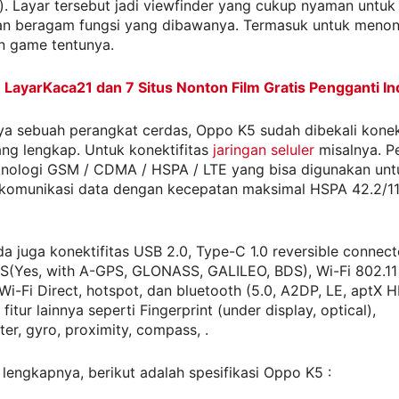
). Layar tersebut jadi viewfinder yang cukup nyaman untuk
n beragam fungsi yang dibawanya. Termasuk untuk menon
n game tentunya.
:
LayarKaca21 dan 7 Situs Nonton Film Gratis Pengganti In
a sebuah perangkat cerdas, Oppo K5 sudah dibekali konekt
ang lengkap. Untuk konektifitas
jaringan seluler
misalnya. P
knologi GSM / CDMA / HSPA / LTE yang bisa digunakan unt
komunikasi data dengan kecepatan maksimal HSPA 42.2/11
ada juga konektifitas USB 2.0, Type-C 1.0 reversible connec
S(Yes, with A-GPS, GLONASS, GALILEO, BDS), Wi-Fi 802.11 
Wi-Fi Direct, hotspot, dan bluetooth (5.0, A2DP, LE, aptX H
fitur lainnya seperti Fingerprint (under display, optical),
er, gyro, proximity, compass, .
 lengkapnya, berikut adalah spesifikasi Oppo K5 :