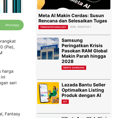
Meta AI Makin Cerdas: Susun
Rencana dan Selesaikan Tugas
WhatsApp
2026, AGUSTUS 7
TREND&TECHNOLOGY
Samsung
erangkat
Peringatkan Krisis
 (Pie),
Pasokan RAM Global
AM
Makin Parah hingga
2028
BERITA SAMSUNG
s harga
ini
gan seri
Lazada Bantu Seller
Optimalkan Listing
Produk dengan AI
IOT
al, Fantasy