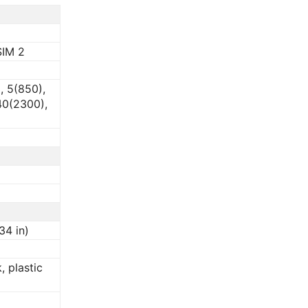
SIM 2
, 5(850),
40(2300),
34 in)
, plastic