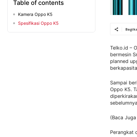
Table of contents
Kamera Oppo K5
Spesifikasi Oppo K5
Bagik
Telko.id – 
bermesin Sn
planned up
berkapasita
Sampai beri
Oppo K5. Ta
diperkiraka
sebelumnya
(Baca Juga
Perangkat c