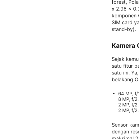
forest, Pol
x 2.96 x 0.
komponen Gl
SIM card ya
stand-by).
Kamera 
Sejak kemun
satu fitur 
satu ini. Y
belakang O
64 MP, f/
8 MP, f/2
2 MP, f/2
2 MP, f/2.
Sensor kam
dengan res
maksimal 2