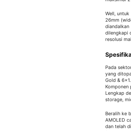
Well, untuk
26mm (wide)
diandalkan 
dilengkapi
resolusi m
Spesifik
Pada sekto
yang dito
Gold & 6×1.
Komponen p
Lengkap de
storage, m
Beralih ke 
AMOLED cap
dan telah d