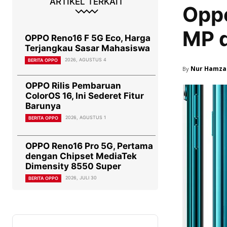
ARTIKEL TERKAIT
Opp
MP 
OPPO Reno16 F 5G Eco, Harga
Terjangkau Sasar Mahasiswa
2026, AGUSTUS 4
BERITA OPPO
Nur Hamza
By
OPPO Rilis Pembaruan
ColorOS 16, Ini Sederet Fitur
Barunya
2026, AGUSTUS 1
BERITA OPPO
OPPO Reno16 Pro 5G, Pertama
dengan Chipset MediaTek
Dimensity 8550 Super
2026, JULI 30
BERITA OPPO