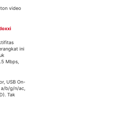
ton video
doxxi
ifitas
erangkat ini
uk
.5 Mbps,
tor, USB On-
a/b/g/n/ac,
D). Tak