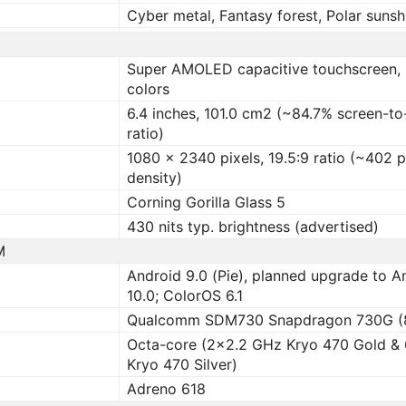
Cyber ​​metal, Fantasy forest, Polar sunsh
Super AMOLED capacitive touchscreen,
colors
6.4 inches, 101.0 cm2 (~84.7% screen-t
ratio)
1080 x 2340 pixels, 19.5:9 ratio (~402 p
density)
Corning Gorilla Glass 5
430 nits typ. brightness (advertised)
M
Android 9.0 (Pie), planned upgrade to A
10.0; ColorOS 6.1
Qualcomm SDM730 Snapdragon 730G (
Octa-core (2×2.2 GHz Kryo 470 Gold &
Kryo 470 Silver)
Adreno 618