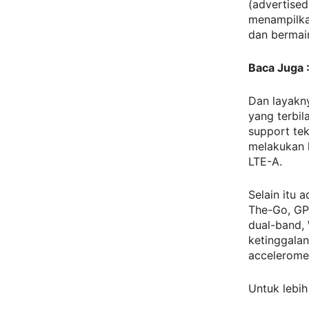
(advertised
menampilka
dan bermai
Baca Juga 
Dan layakny
yang terbil
support te
melakukan 
LTE-A.
Selain itu 
The-Go, GP
dual-band, 
ketinggalan 
acceleromet
Untuk lebih