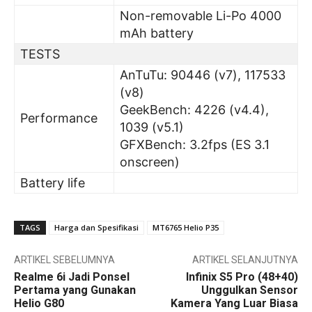
Non-removable Li-Po 4000
mAh battery
TESTS
AnTuTu: 90446 (v7), 117533
(v8)
GeekBench: 4226 (v4.4),
Performance
1039 (v5.1)
GFXBench: 3.2fps (ES 3.1
onscreen)
Battery life
TAGS
Harga dan Spesifikasi
MT6765 Helio P35
ARTIKEL SEBELUMNYA
ARTIKEL SELANJUTNYA
Realme 6i Jadi Ponsel
Infinix S5 Pro (48+40)
Pertama yang Gunakan
Unggulkan Sensor
Helio G80
Kamera Yang Luar Biasa