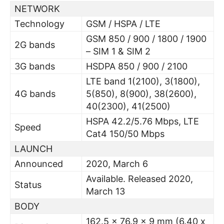
NETWORK
Technology
GSM / HSPA / LTE
GSM 850 / 900 / 1800 / 1900
2G bands
– SIM 1 & SIM 2
3G bands
HSDPA 850 / 900 / 2100
LTE band 1(2100), 3(1800),
4G bands
5(850), 8(900), 38(2600),
40(2300), 41(2500)
HSPA 42.2/5.76 Mbps, LTE
Speed
Cat4 150/50 Mbps
LAUNCH
Announced
2020, March 6
Available. Released 2020,
Status
March 13
BODY
162.5 x 76.9 x 9 mm (6.40 x