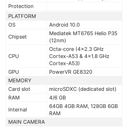
Protection
PLATFORM
OS
Android 10.0
Mediatek MT6765 Helio P35
Chipset
(12nm)
Octa-core (4×2.3 GHz
CPU
Cortex-A53 & 4×1.8 GHz
Cortex-A53)
GPU
PowerVR GE8320
MEMORY
Card slot
microSDXC (dedicated slot)
RAM
4/6 GB
64GB 4GB RAM, 128GB 6GB
Internal
RAM
MAIN CAMERA