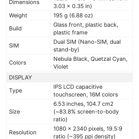
Dimensions
3.03 x 0.35 in)
Weight
195 g (6.88 oz)
Glass front, plastic back,
Build
plastic frame
Dual SIM (Nano-SIM, dual
SIM
stand-by)
Nebula Black, Quetzal Cyan,
Colors
Violet
DISPLAY
IPS LCD capacitive
Type
touchscreen, 16M colors
6.53 inches, 104.7 cm2
Size
(~83.8% screen-to-body
ratio)
1080 x 2340 pixels, 19.5:9
Resolution
ratio (~395 ppi density)