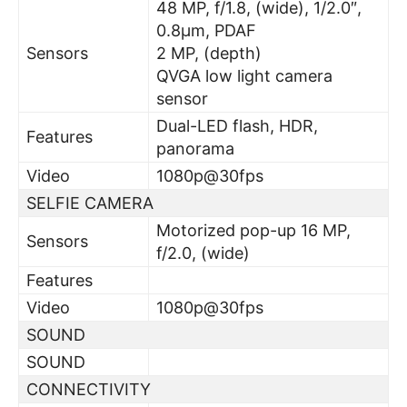
48 MP, f/1.8, (wide), 1/2.0″,
0.8µm, PDAF
Sensors
2 MP, (depth)
QVGA low light camera
sensor
Dual-LED flash, HDR,
Features
panorama
Video
1080p@30fps
SELFIE CAMERA
Motorized pop-up 16 MP,
Sensors
f/2.0, (wide)
Features
Video
1080p@30fps
SOUND
SOUND
CONNECTIVITY