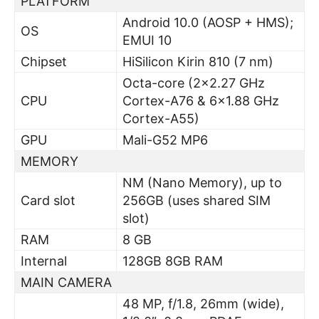
PLATFORM
Android 10.0 (AOSP + HMS);
OS
EMUI 10
Chipset
HiSilicon Kirin 810 (7 nm)
Octa-core (2×2.27 GHz
CPU
Cortex-A76 & 6×1.88 GHz
Cortex-A55)
GPU
Mali-G52 MP6
MEMORY
NM (Nano Memory), up to
Card slot
256GB (uses shared SIM
slot)
RAM
8 GB
Internal
128GB 8GB RAM
MAIN CAMERA
48 MP, f/1.8, 26mm (wide),