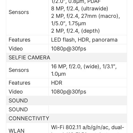
1/2.0″, 0.8µm, PDAF
8 MP, f/2.4, (ultrawide)
Sensors
2 MP, f/2.4, 27mm (macro),
1/5.0″, 1.75µm
2 MP, f/2.4, (depth)
Features
LED flash, HDR, panorama
Video
1080p@30fps
SELFIE CAMERA
16 MP, f/2.0, (wide), 1/3.1″,
Sensors
1.0µm
Features
HDR
Video
1080p@30fps
SOUND
SOUND
CONNECTIVITY
Wi-Fi 802.11 a/b/g/n/ac, dual-
WLAN