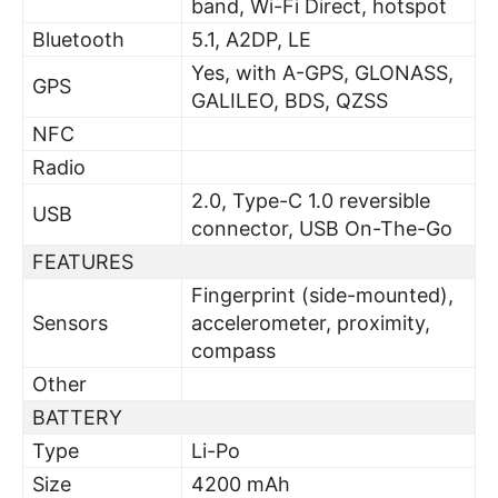
band, Wi-Fi Direct, hotspot
Bluetooth
5.1, A2DP, LE
Yes, with A-GPS, GLONASS,
GPS
GALILEO, BDS, QZSS
NFC
Radio
2.0, Type-C 1.0 reversible
USB
connector, USB On-The-Go
FEATURES
Fingerprint (side-mounted),
Sensors
accelerometer, proximity,
compass
Other
BATTERY
Type
Li-Po
Size
4200 mAh