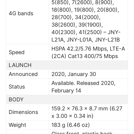
5(850), 7(2600), 8(900),
18(800), 19(800), 20(800),
4G bands
28(700), 34(2000),
38(2600), 39(1900),
40(2300), 41(2500) – JNY-
L21A, JNY-L01A, JNY-L21B
HSPA 42.2/5.76 Mbps, LTE-A
Speed
(2CA) Cat13 400/75 Mbps
LAUNCH
Announced
2020, January 30
Available. Released 2020,
Status
February 14
BODY
159.2 x 76.3 x 8.7 mm (6.27
Dimensions
x 3.00 x 0.34 in)
Weight
183 g (6.46 oz)
Glass front, plastic back,