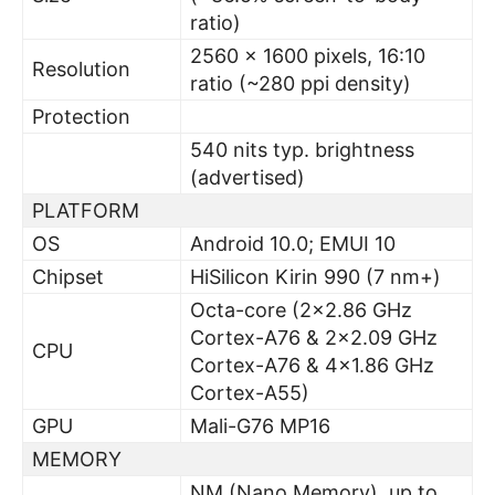
ratio)
2560 x 1600 pixels, 16:10
Resolution
ratio (~280 ppi density)
Protection
540 nits typ. brightness
(advertised)
PLATFORM
OS
Android 10.0; EMUI 10
Chipset
HiSilicon Kirin 990 (7 nm+)
Octa-core (2×2.86 GHz
Cortex-A76 & 2×2.09 GHz
CPU
Cortex-A76 & 4×1.86 GHz
Cortex-A55)
GPU
Mali-G76 MP16
MEMORY
NM (Nano Memory), up to