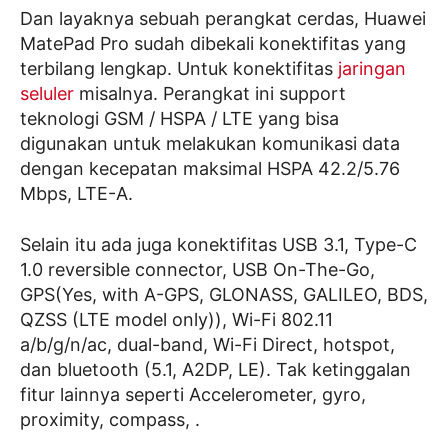
Dan layaknya sebuah perangkat cerdas, Huawei
MatePad Pro sudah dibekali konektifitas yang
terbilang lengkap. Untuk konektifitas
jaringan
seluler
misalnya. Perangkat ini support
teknologi GSM / HSPA / LTE yang bisa
digunakan untuk melakukan komunikasi data
dengan kecepatan maksimal HSPA 42.2/5.76
Mbps, LTE-A.
Selain itu ada juga konektifitas USB 3.1, Type-C
1.0 reversible connector, USB On-The-Go,
GPS(Yes, with A-GPS, GLONASS, GALILEO, BDS,
QZSS (LTE model only)), Wi-Fi 802.11
a/b/g/n/ac, dual-band, Wi-Fi Direct, hotspot,
dan bluetooth (5.1, A2DP, LE). Tak ketinggalan
fitur lainnya seperti Accelerometer, gyro,
proximity, compass, .