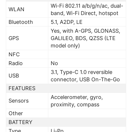
Wi-Fi 802.11 a/b/g/n/ac, dual-
WLAN
band, Wi-Fi Direct, hotspot
Bluetooth
5.1, A2DP, LE
Yes, with A-GPS, GLONASS,
GPS
GALILEO, BDS, QZSS (LTE
model only)
NFC
Radio
No
3.1, Type-C 1.0 reversible
USB
connector, USB On-The-Go
FEATURES
Accelerometer, gyro,
Sensors
proximity, compass
Other
BATTERY
Type
Li-Po