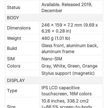
Available. Released 2019,
Status
December
BODY
246 x 159 x 7.2 mm (9.69 x
Dimensions
6.26 x 0.28 in)
Weight
460 g (1.01 lb)
Glass front, aluminum back,
Build
aluminum frame
SIM
Nano-SIM
Colors
Gray, White, Green, Orange
Stylus support (magnetic)
DISPLAY
IPS LCD capacitive
Type
touchscreen, 16M colors
10.8 inches, 338.2 cm2
Size
(~86.5% screen-to-body