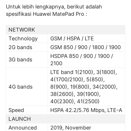
Untuk lebih lengkapnya, berikut adalah
spesifikasi Huawei MatePad Pro :
NETWORK
Technology
GSM / HSPA / LTE
2G bands
GSM 850 / 900 / 1800 / 1900
HSDPA 850 / 900 / 1900 /
3G bands
2100
LTE band 1(2100), 3(1800),
4(1700/2100), 5(850),
4G bands
8(900), 19(800), 34(2000),
38(2600), 39(1900),
40(2300), 41(2500)
Speed
HSPA 42.2/5.76 Mbps, LTE-A
LAUNCH
Announced
2019, November