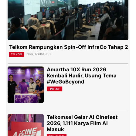
Telkom Rampungkan Spin-Off InfraCo Tahap 2
2026, AGUSTUS 10
TELKOM
Amartha 10X Run 2026
Kembali Hadir, Usung Tema
#WeGoBeyond
FINTECH
Telkomsel Gelar AI Cinefest
2026, 1.111 Karya Film AI
Masuk