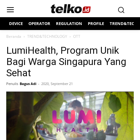
DEVICE
OPERATOR
REGULATION
PROFILE
TREND&TECH
Beranda
TREND&TECHNOLOGY
OTT
LumiHealth, Program Unik
Bagi Warga Singapura Yang
Sehat
Penulis
Bagus Adi
-
2020, September 21