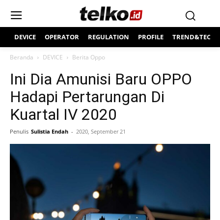
DEVICE
OPERATOR
REGULATION
PROFILE
TREND&TECH
Beranda
DEVICE
Berita Oppo
Ini Dia Amunisi Baru OPPO
Hadapi Pertarungan Di
Kuartal IV 2020
Penulis
Sulistia Endah
-
2020, September 21