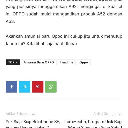
yang posisinya menggantikan A92, mengingat di kuartal
ini OPPO sudah mulai mengantikan produk A52 dengan
A53.
Akankah amunisi baru Oppo ini cukup jitu untuk menutup
tahun ini? Kita lihat saja nanti.(Icha)
TOPIK
Amunisi Baru OPPO
headline
Oppo
Artikel Sebelumnya
Artikel Selanjutnya
Yuk Siap-Siap Beli iPhone SE,
LumiHealth, Program Unik Bagi
Erajaya Resmi Jualan 2
Warga Singapura Yang Sehat