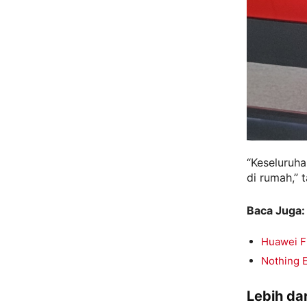
“Keseluruha
di rumah,”
Baca Juga:
Huawei Fr
Nothing E
Lebih da