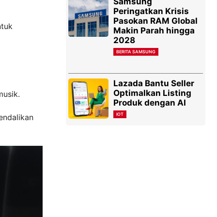
Samsung
Peringatkan Krisis
Pasokan RAM Global
ntuk
Makin Parah hingga
2028
BERITA SAMSUNG
Lazada Bantu Seller
Optimalkan Listing
musik.
Produk dengan AI
IOT
kendalikan