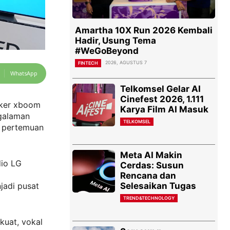
Amartha 10X Run 2026 Kembali
Hadir, Usung Tema
#WeGoBeyond
2026, AGUSTUS 7
FINTECH
WhatsApp
Telkomsel Gelar AI
Cinefest 2026, 1.111
aker xboom
Karya Film AI Masuk
ngalaman
TELKOMSEL
a pertemuan
Meta AI Makin
dio LG
Cerdas: Susun
Rencana dan
Selesaikan Tugas
jadi pusat
TREND&TECHNOLOGY
kuat, vokal