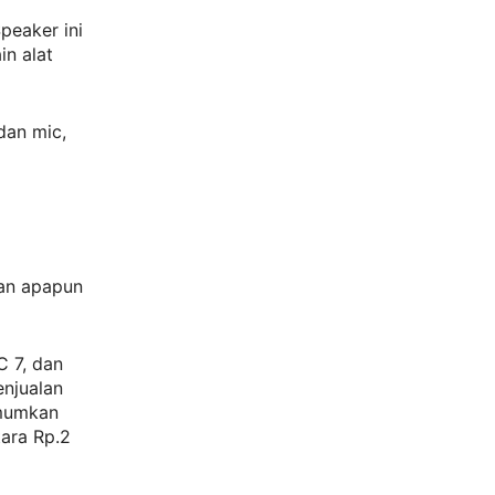
peaker ini
in alat
dan mic,
kan apapun
C 7, dan
enjualan
umumkan
tara Rp.2