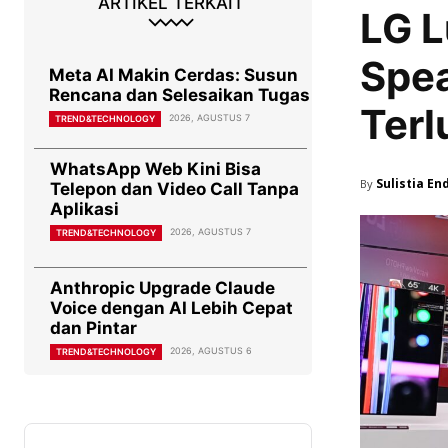
ARTIKEL TERKAIT
LG L
Spea
Meta AI Makin Cerdas: Susun
Rencana dan Selesaikan Tugas
Terl
2026, AGUSTUS 7
TREND&TECHNOLOGY
WhatsApp Web Kini Bisa
Sulistia En
By
Telepon dan Video Call Tanpa
Aplikasi
2026, AGUSTUS 7
TREND&TECHNOLOGY
Anthropic Upgrade Claude
Voice dengan AI Lebih Cepat
dan Pintar
2026, AGUSTUS 6
TREND&TECHNOLOGY