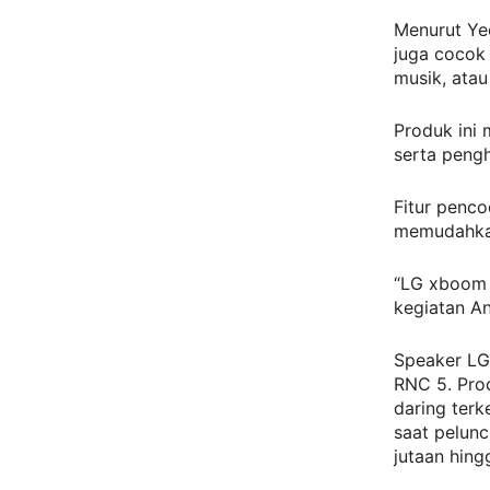
Menurut Ye
juga cocok 
musik, atau
Produk ini 
serta pengh
Fitur penco
memudahkan
“LG xboom 
kegiatan An
Speaker LG
RNC 5. Prod
daring ter
saat pelunc
jutaan hingg