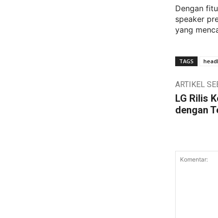
Dengan fitu
speaker pre
yang mencar
TAGS
headl
ARTIKEL S
LG Rilis 
dengan T