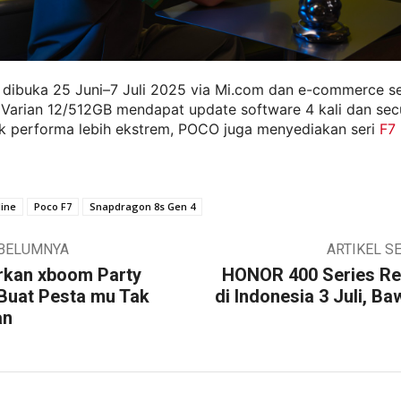
dibuka 25 Juni–7 Juli 2025 via Mi.com dan e-commerce se
 Varian 12/512GB mendapat update software 4 kali dan sec
uk performa lebih ekstrem, POCO juga menyediakan seri
F7 
ine
Poco F7
Snapdragon 8s Gen 4
EBELUMNYA
ARTIKEL S
rkan xboom Party
HONOR 400 Series Re
 Buat Pesta mu Tak
di Indonesia 3 Juli, Ba
an