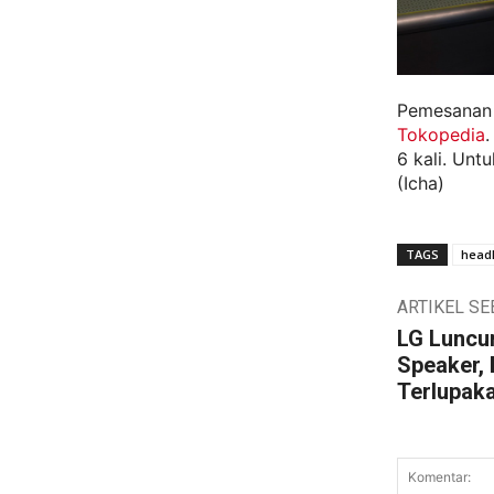
Pemesanan 
Tokopedia
.
6 kali. Unt
(Icha)
TAGS
headl
ARTIKEL S
LG Luncu
Speaker,
Terlupak