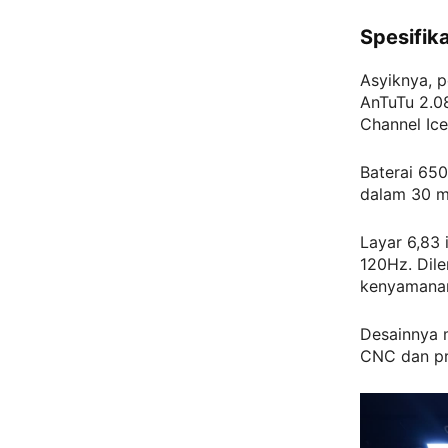
Spesifik
Asyiknya, 
AnTuTu 2.0
Channel Ic
Baterai 650
dalam 30 m
Layar 6,83 
120Hz. Dile
kenyamana
Desainnya 
CNC dan pr