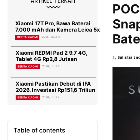
ARTIKEL TERKAIT
POCO
Snap
Xiaomi 17T Pro, Bawa Baterai
7.000 mAh dan Kamera Leica 5x
Bat
2026, JULI 13
BERITA XIAOMI
Xiaomi REDMI Pad 2 9.7 4G,
Sulistia En
By
Tablet 4G Rp2,8 Jutaan
2026, JULI 8
BERITA XIAOMI
Xiaomi Pastikan Debut di IFA
2026, Investasi Rp151,6 Triliun
2026, JULI 7
BERITA XIAOMI
Table of contents