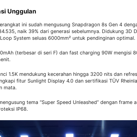
asi Unggulan
perangkat ini sudah mengusung Snapdragon 8s Gen 4 deng
84.535, naik 39% dari generasi sebelumnya. Didukung 3D D
eLoop System seluas 6000mm² untuk pendinginan optimal.
0mAh (terbesar di seri F) dan fast charging 90W mengisi 
enit.
inci 1.5K mendukung kecerahan hingga 3200 nits dan refres
ngkapi fitur Sunlight Display 4.0 dan sertifikasi TÜV Rheinl
n mata.
mengusung tema “Super Speed Unleashed” dengan frame a
oteksi IP68.