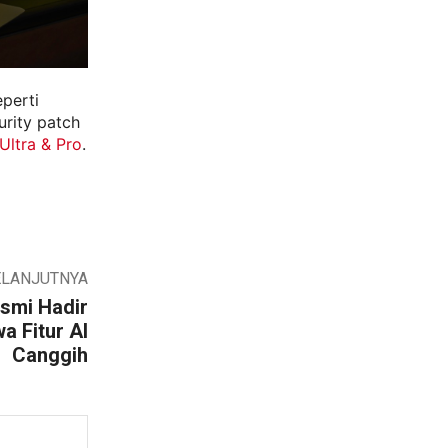
perti
urity patch
Ultra & Pro
.
ELANJUTNYA
smi Hadir
wa Fitur AI
Canggih