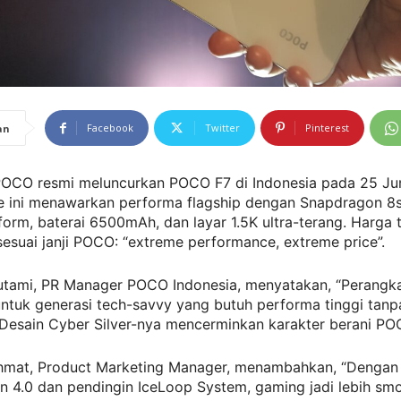
Facebook
Twitter
Pinterest
an
OCO resmi meluncurkan POCO F7 di Indonesia pada 25 Ju
 ini menawarkan performa flagship dengan Snapdragon 8
form, baterai 6500mAh, dan layar 1.5K ultra-terang. Harga 
sesuai janji POCO: “extreme performance, extreme price”.
utami, PR Manager POCO Indonesia, menyatakan, “Perangkat
ntuk generasi tech-savvy yang butuh performa tinggi tanp
Desain Cyber Silver-nya mencerminkan karakter berani PO
hmat, Product Marketing Manager, menambahkan, “Dengan
n 4.0 dan pendingin IceLoop System, gaming jadi lebih smo