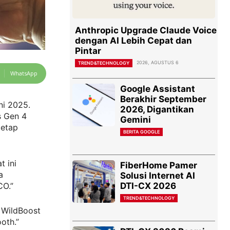
Anthropic Upgrade Claude Voice
dengan AI Lebih Cepat dan
Pintar
2026, AGUSTUS 6
TREND&TECHNOLOGY
WhatsApp
Google Assistant
Berakhir September
ni 2025.
2026, Digantikan
s Gen 4
Gemini
tetap
BERITA GOOGLE
 ini
FiberHome Pamer
a
Solusi Internet AI
DTI-CX 2026
CO.”
TREND&TECHNOLOGY
 WildBoost
oth.”