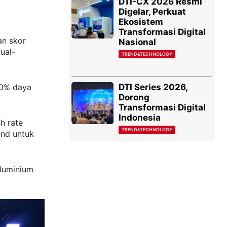
DTI-CX 2026 Resmi
Digelar, Perkuat
Ekosistem
Transformasi Digital
an skor
Nasional
ual-
TREND&TECHNOLOGY
DTI Series 2026,
80% daya
Dorong
Transformasi Digital
Indonesia
h rate
TREND&TECHNOLOGY
and untuk
luminium