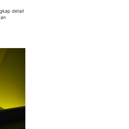
kap detail
kan